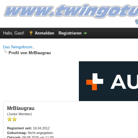
Hallo, Gast!
Anmelden
Registrieren
Das Twingoforum...
Profil von MrBlaugrau
MrBlaugrau
(Junior Member)
Registriert seit:
16.04.2012
Geburtstag:
Nicht angegeben
Ortszeit:
09.08.2026 um 11:00