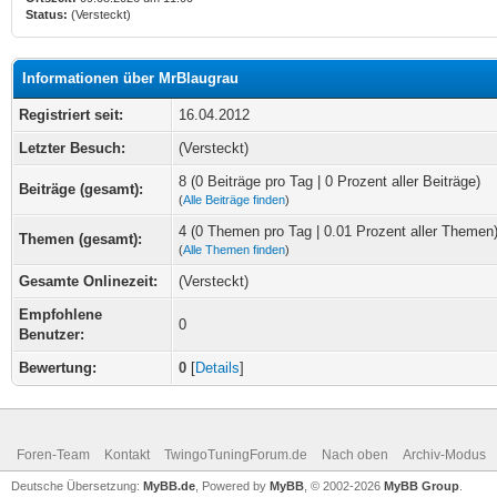
Status:
(Versteckt)
Informationen über MrBlaugrau
Registriert seit:
16.04.2012
Letzter Besuch:
(Versteckt)
8 (0 Beiträge pro Tag | 0 Prozent aller Beiträge)
Beiträge (gesamt):
(
Alle Beiträge finden
)
4 (0 Themen pro Tag | 0.01 Prozent aller Themen
Themen (gesamt):
(
Alle Themen finden
)
Gesamte Onlinezeit:
(Versteckt)
Empfohlene
0
Benutzer:
Bewertung:
0
[
Details
]
Foren-Team
Kontakt
TwingoTuningForum.de
Nach oben
Archiv-Modus
Deutsche Übersetzung:
MyBB.de
, Powered by
MyBB
, © 2002-2026
MyBB Group
.