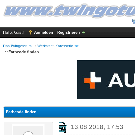
Hallo, Gast!
Anmelden
Registrieren
Das Twingoforum...
›
Werkstatt
›
Karosserie
Farbcode finden
 im Durchschnitt
Farbcode finden
13.08.2018, 17:53