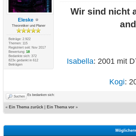
Wir sind nicht 
Eleske
and
Theoretiker und Planer
Beiträge: 2.922
Themen: 115
Registriert seit: Nov 2017
Bewertung:
18
Bedankte sich: 372
Isabella
: 2001 mit D
823x gedankt in 612
Beiträgen
Kogi
: 2
Es bedanken sich:
Suchen
«
Ein Thema zurück
|
Ein Thema vor
»
Möglicher