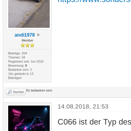
andi1978
Member
Beiträge: 204
Themen: 34
Registriert seit: Jun 2016
Bewertung:
0
Bedankte sich: 2
16x gedankt in 13
Beiträgen
Es bedanken sich:
Suchen
14.08.2018, 21:53
C066 ist der Typ de