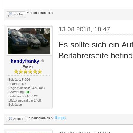
Es bedanken sich:
Suchen
13.08.2018, 18:47
Es sollte sich ein A
Beifahrerseite befin
handyfranky
Franky
Beiträge: 5.294
Themen: 69
Registriert seit: Sep 2003
Bewertung:
58
Bedankte sich: 2322
1823x gedankt in 1468
Beiträgen
Roepa
Es bedanken sich:
Suchen