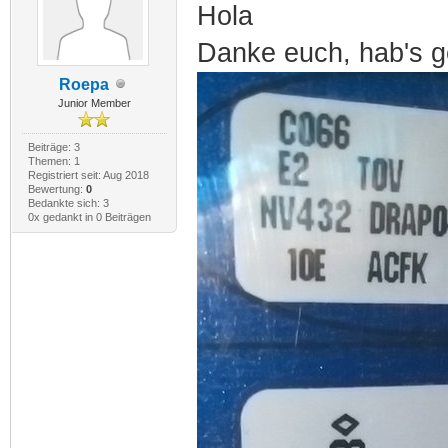
Hola
Danke euch, hab's g
Roepa
Junior Member
Beiträge: 3
Themen: 1
Registriert seit: Aug 2018
Bewertung:
0
Bedankte sich: 3
0x gedankt in 0 Beiträgen