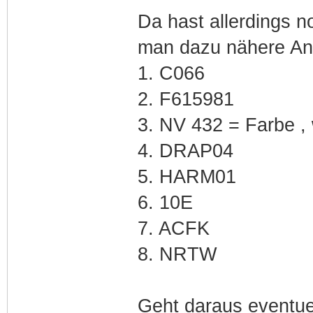
Da hast allerdings 
man dazu nähere An
1. C066
2. F615981
3. NV 432 = Farbe ,
4. DRAP04
5. HARM01
6. 10E
7. ACFK
8. NRTW
Geht daraus eventue