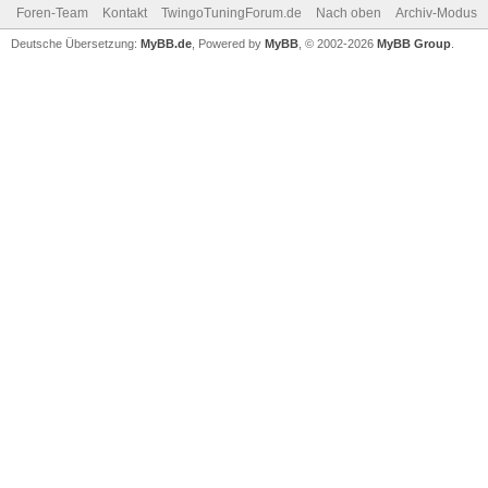
Foren-Team
Kontakt
TwingoTuningForum.de
Nach oben
Archiv-Modus
Deutsche Übersetzung:
MyBB.de
, Powered by
MyBB
, © 2002-2026
MyBB Group
.