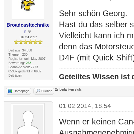
Sehr schön Georg.
Hast du das selber s
Broadcasttechnike
r
Vielleicht kann ich 
Ulli mit 2 "L"
denn das Motorsteu
Beiträge: 34.558
Themen: 230
D4F (mit Quick Shi
Registriert seit: May 2007
Bewertung:
262
Bedankte sich: 7773
8530x gedankt in 6932
Geteiltes Wissen ist
Beiträgen
Es bedanken sich:
Homepage
Suchen
01.02.2014, 18:54
Wenn er keinen Can-
Ausnahmegenehmigun