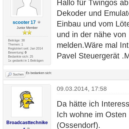
Hallo für Twingos a
Dekoder und Emulat
Einbau und vom Löt
scooter 17
Junior Member
und in der nähe von 
Beiträge: 38
melden.Wäre mal In
Themen: 1
Registriert seit: Jan 2014
Bewertung:
0
Pavel Steuergerät .M
Bedankte sich: 25
1x gedankt in 1 Beiträgen
Es bedanken sich:
Suchen
09.03.2014, 17:58
Da hätte ich Interes
Ich wohne im Osten 
Broadcasttechnike
(Ossendorf).
r