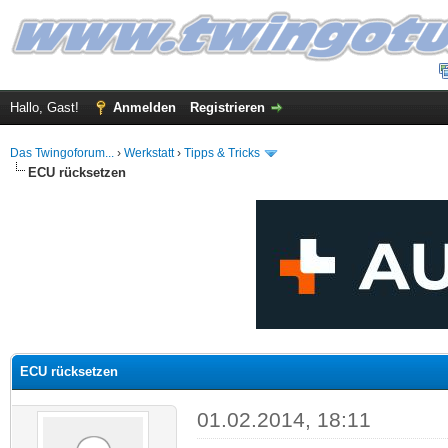
Hallo, Gast!
Anmelden
Registrieren
Das Twingoforum...
›
Werkstatt
›
Tipps & Tricks
ECU rücksetzen
 im Durchschnitt
ECU rücksetzen
01.02.2014, 18:11