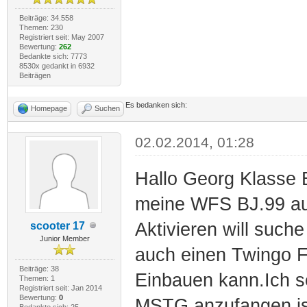
Beiträge: 34.558
Themen: 230
Registriert seit: May 2007
Bewertung:
262
Bedankte sich: 7773
8530x gedankt in 6932
Beiträgen
Es bedanken sich:
Homepage
Suchen
02.02.2014, 01:28
Hallo Georg Klasse 
meine WFS BJ.99 auc
Aktivieren will such
scooter 17
Junior Member
auch einen Twingo F
Beiträge: 38
Einbauen kann.Ich se
Themen: 1
Registriert seit: Jan 2014
Bewertung:
0
MSTG anzufangen is
Bedankte sich: 25