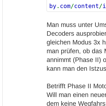
by
.
com
/
content
/
i
ECU
.
pdf
Man muss unter Ums
Decoders ausprobier
gleichen Modus 3x 
man prüfen, ob das M
annimmt (Phase II) o
kann man den Istzus
Betrifft Phase II Mot
Will man einen neuer
dem keine Wegfahrsp