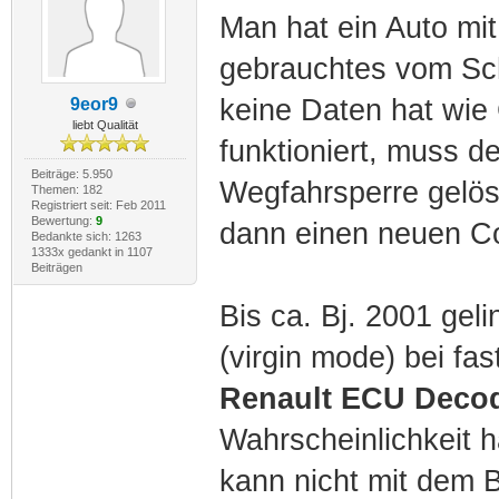
Man hat ein Auto mi
gebrauchtes vom Sch
keine Daten hat wie
9eor9
liebt Qualität
funktioniert, muss 
Beiträge: 5.950
Wegfahrsperre gelö
Themen: 182
Registriert seit: Feb 2011
Bewertung:
9
dann einen neuen C
Bedankte sich: 1263
1333x gedankt in 1107
Beiträgen
Bis ca. Bj. 2001 ge
(virgin mode) bei fa
Renault ECU Deco
Wahrscheinlichkeit 
kann nicht mit dem 