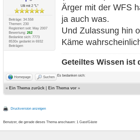
Ärger mit der WFS h
Ulli mit 2 "L"
ja auch was.
Beiträge: 34.558
Themen: 230
Und Zulassung hin od
Registriert seit: May 2007
Bewertung:
262
Bedankte sich: 7773
Käme wahrscheinlich 
8530x gedankt in 6932
Beiträgen
Geteiltes Wissen ist
Es bedanken sich:
Homepage
Suchen
«
Ein Thema zurück
|
Ein Thema vor
»
Druckversion anzeigen
Benutzer, die gerade dieses Thema anschauen: 1 Gast/Gäste