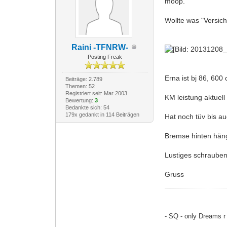
mööp.
Wollte was "Versic
Raini -TFNRW-
Posting Freak
Erna ist bj 86, 600
Beiträge: 2.789
Themen: 52
Registriert seit: Mar 2003
KM leistung aktuell
Bewertung:
3
Bedankte sich: 54
179x gedankt in 114 Beiträgen
Hat noch tüv bis au
Bremse hinten häng
Lustiges schrauben 
Gruss
- SQ - only Dreams r 