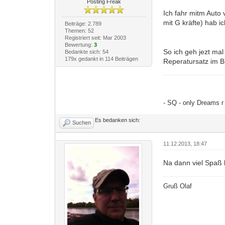
Posting Freak
Ich fahr mitm Auto v
mit G kräfte) hab 
Beiträge: 2.789
Themen: 52
Registriert seit: Mar 2003
Bewertung:
3
So ich geh jezt mal
Bedankte sich: 54
179x gedankt in 114 Beiträgen
Reperatursatz im B
- SQ - only Dreams r 
Es bedanken sich:
Suchen
11.12.2013, 18:47
Na dann viel Spaß
Gruß Olaf