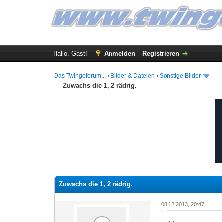
Hallo, Gast!
Anmelden
Registrieren
Das Twingoforum...
›
Bilder & Dateien
›
Sonstige Bilder
Zuwachs die 1, 2 rädrig.
0 Bewertung(en) - 0 im Durchschnitt
1
2
3
4
5
Zuwachs die 1, 2 rädrig.
08.12.2013, 20:47