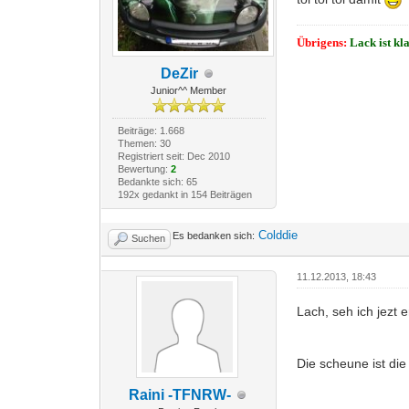
Übrigens:
Lack ist kl
DeZir
Junior^^ Member
Beiträge: 1.668
Themen: 30
Registriert seit: Dec 2010
Bewertung:
2
Bedankte sich: 65
192x gedankt in 154 Beiträgen
Colddie
Es bedanken sich:
Suchen
11.12.2013, 18:43
Lach, seh ich jezt 
Die scheune ist di
Raini -TFNRW-