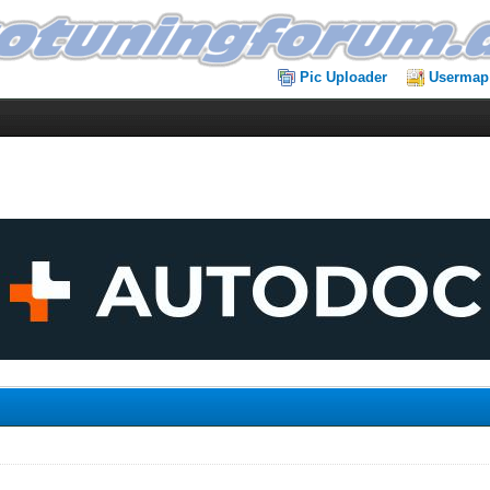
Pic Uploader
Usermap