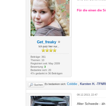
Für die einen die Si
Get_freaky
Ich putz hier nur...
Beiträge: 361
Themen: 10
Registriert seit: May 2009
Bewertung:
3
Bedankte sich: 20
47x gedankt in 36 Beiträgen
Colddie
,
Karsten H. -TFNR
Es bedanken sich:
Suchen
08.12.2013, 22:47
Alter Schwede - äh