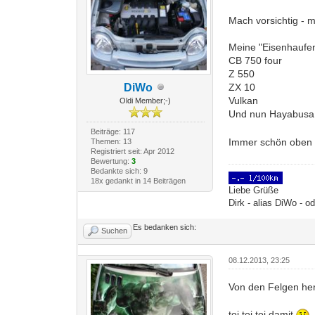
Mach vorsichtig - 
Meine "Eisenhaufe
CB 750 four
Z 550
DiWo
ZX 10
Vulkan
Oldi Member;-)
Und nun Hayabusa
Beiträge: 117
Immer schön oben 
Themen: 13
Registriert seit: Apr 2012
Bewertung:
3
Bedankte sich: 9
18x gedankt in 14 Beiträgen
Liebe Grüße
Dirk - alias DiWo - o
Es bedanken sich:
Suchen
08.12.2013, 23:25
Von den Felgen her
toi toi toi damit