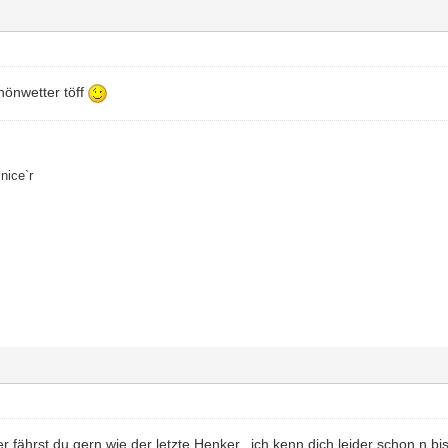
chönwetter töff
nice`r
 fährst du gern wie der letzte Henker...ich kenn dich leider schon n b