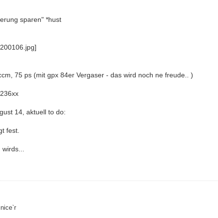
herung sparen" *hust
 ccm, 75 ps (mit gpx 84er Vergaser - das wird noch ne freude.. )
 236xx
gust 14, aktuell to do:
t fest.
wirds...
nice`r