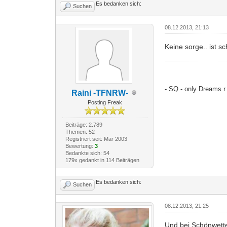
Es bedanken sich:
Suchen
08.12.2013, 21:13
Keine sorge.. ist s
- SQ - only Dreams r 
Raini -TFNRW-
Posting Freak
Beiträge: 2.789
Themen: 52
Registriert seit: Mar 2003
Bewertung:
3
Bedankte sich: 54
179x gedankt in 114 Beiträgen
Es bedanken sich:
Suchen
08.12.2013, 21:25
Und bei Schönwetter