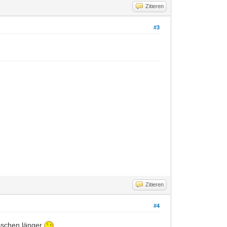
Zitieren
#3
Zitieren
#4
isschen länger