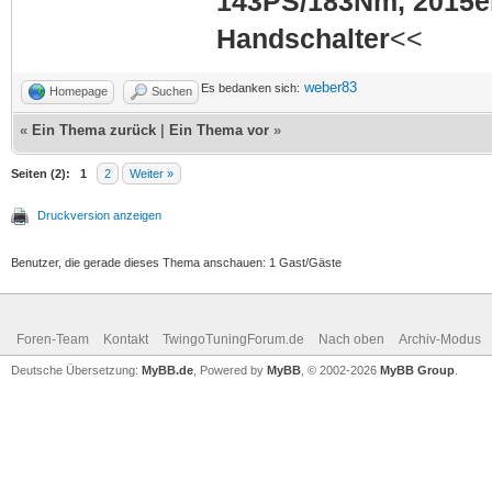
143PS/183Nm, 2015er
Handschalter
<<
weber83
Es bedanken sich:
Homepage
Suchen
«
Ein Thema zurück
|
Ein Thema vor
»
Seiten (2):
1
2
Weiter »
Druckversion anzeigen
Benutzer, die gerade dieses Thema anschauen: 1 Gast/Gäste
Foren-Team
Kontakt
TwingoTuningForum.de
Nach oben
Archiv-Modus
Deutsche Übersetzung:
MyBB.de
, Powered by
MyBB
, © 2002-2026
MyBB Group
.