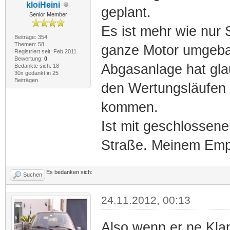
kloiHeini
geplant.
Senior Member
Es ist mehr wie nur 
Beiträge: 354
Themen: 58
ganze Motor umgebau
Registriert seit: Feb 2011
Bewertung:
0
Abgasanlage hat gl
Bedankte sich: 18
30x gedankt in 25
Beiträgen
den Wertungsläufen 
kommen.
Ist mit geschlossener
Straße. Meinem Emp
Es bedanken sich:
Suchen
24.11.2012, 00:13
Also wenn er ne Klap