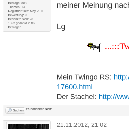
meiner Meinung nac
Beiträge: 803
Themen: 13
Registriert seit: May 2011
Bewertung:
0
Bedankte sich: 28
132x gedankt in 86
Lg
Beiträgen
...:::
Mein Twingo RS:
http
17600.html
Der Stachel:
http://w
Es bedanken sich:
Suchen
21.11.2012, 21:02