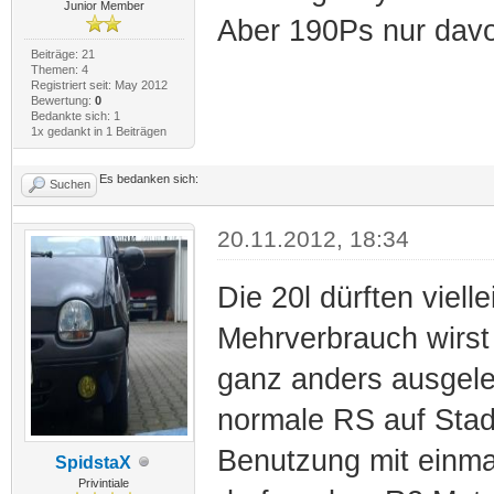
Junior Member
Aber 190Ps nur dav
Beiträge: 21
Themen: 4
Registriert seit: May 2012
Bewertung:
0
Bedankte sich: 1
1x gedankt in 1 Beiträgen
Es bedanken sich:
Suchen
20.11.2012, 18:34
Die 20l dürften viell
Mehrverbrauch wirst 
ganz anders ausgeleg
normale RS auf Stad
Benutzung mit einma
SpidstaX
Privintiale