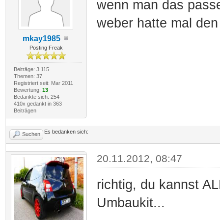
wenn man das passen
weber hatte mal den 
mkay1985
Posting Freak
Beiträge: 3.115
Themen: 37
Registriert seit: Mar 2011
Bewertung:
13
Bedankte sich: 254
410x gedankt in 363
Beiträgen
Es bedanken sich:
Suchen
20.11.2012, 08:47
richtig, du kannst A
Umbaukit...