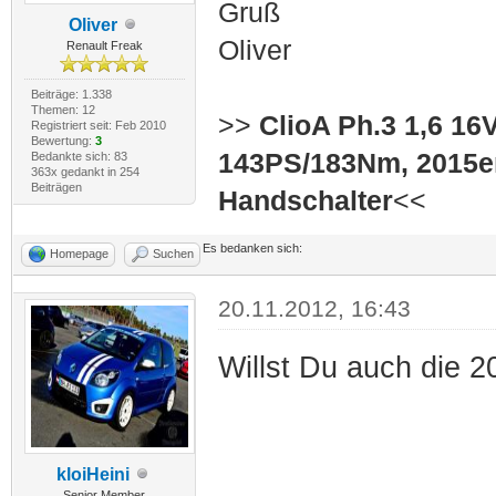
Gruß
Oliver
Oliver
Renault Freak
Beiträge: 1.338
Themen: 12
>>
ClioA Ph.3 1,6 16
Registriert seit: Feb 2010
Bewertung:
3
143PS/183Nm, 2015er
Bedankte sich: 83
363x gedankt in 254
Beiträgen
Handschalter
<<
Es bedanken sich:
Homepage
Suchen
20.11.2012, 16:43
Willst Du auch die 
kloiHeini
Senior Member