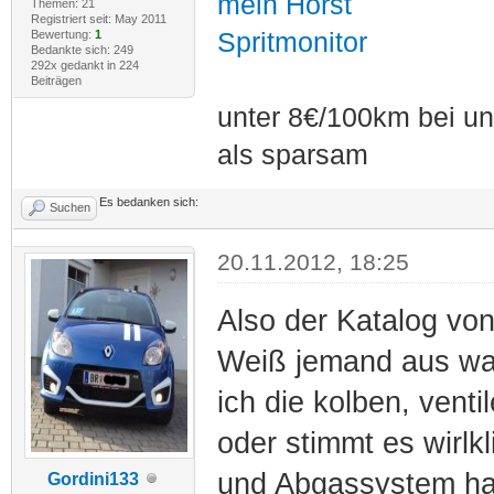
mein Horst
Themen: 21
Registriert seit: May 2011
Bewertung:
1
Spritmonitor
Bedankte sich: 249
292x gedankt in 224
Beiträgen
unter 8€/100km bei unt
als sparsam
Es bedanken sich:
Suchen
20.11.2012, 18:25
Also der Katalog vo
Weiß jemand aus was
ich die kolben, venti
oder stimmt es wirlk
und Abgassystem ha
Gordini133