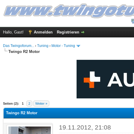
Hallo, Gast!
Anmelden
Registrieren
Das Twingoforum...
›
Tuning
›
Motor - Tuning
Twingo R2 Motor
 im Durchschnitt
Seiten (2):
1
2
Weiter »
Twingo R2 Motor
19.11.2012, 21:08