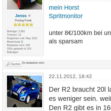
mein Horst
Spritmonitor
Jenss
Posting Freak
unter 8€/100km bei unt
Beiträge: 2.881
Themen: 21
Registriert seit: May 2011
als sparsam
Bewertung:
1
Bedankte sich: 249
292x gedankt in 224
Beiträgen
Es bedanken sich:
Suchen
22.11.2012, 18:42
Der R2 braucht 20l 
es weniger sein. wei
Den R2 gibt es in 1