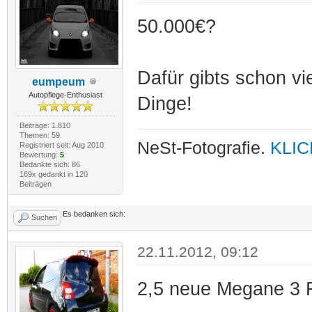
50.000€?
Dafür gibts schon vi
eumpeum
Autopflege-Enthusiast
Dinge!
Beiträge: 1.810
Themen: 59
NeSt-Fotografie.
KLIC
Registriert seit: Aug 2010
Bewertung:
5
Bedankte sich: 86
169x gedankt in 120
Beiträgen
Es bedanken sich:
Suchen
22.11.2012, 09:12
2,5 neue Megane 3 R