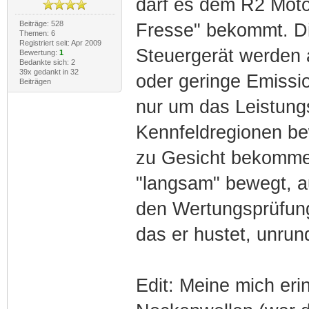
darf es dem R2 Motor
Beiträge: 528
Fresse" bekommt. Di
Themen: 6
Registriert seit: Apr 2009
Steuergerät werden a
Bewertung:
1
Bedankte sich: 2
39x gedankt in 32
oder geringe Emissi
Beiträgen
nur um das Leistung
Kennfeldregionen be
zu Gesicht bekomme
"langsam" bewegt, a
den Wertungsprüfung
das er hustet, unrund
Edit: Meine mich er