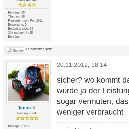
Beiträge: 354
Themen: 58
Registriert seit: Feb 2011
Bewertung:
0
Bedankte sich: 18
30x gedankt in 25
Beiträgen
Es bedanken sich:
Suchen
20.11.2012, 18:14
sicher? wo kommt da
würde ja der Leistun
sogar vermuten, das
Jenss
weniger verbraucht
Posting Freak
Beiträge: 2.881