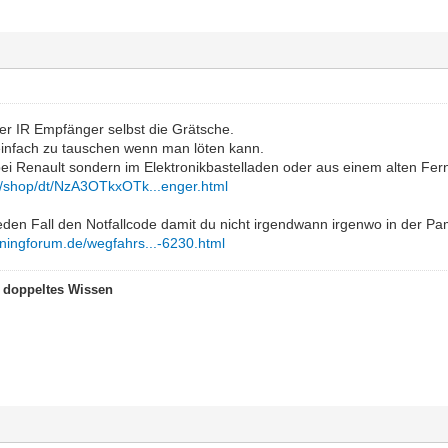
r IR Empfänger selbst die Grätsche.
 einfach zu tauschen wenn man löten kann.
 bei Renault sondern im Elektronikbastelladen oder aus einem alten Fer
de/shop/dt/NzA3OTkxOTk...enger.html
jeden Fall den Notfallcode damit du nicht irgendwann irgenwo in der P
uningforum.de/wegfahrs...-6230.html
t doppeltes Wissen