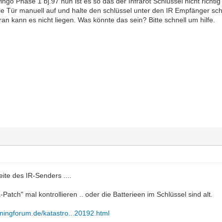
ngo Phase 1 bj.97 nun ist es so das der Infrarot Schlüssel nicht richtig
die Tür manuell auf und halte den schlüssel unter den IR Empfänger sch
an kann es nicht liegen. Was könnte das sein? Bitte schnell um hilfe.
te des IR-Senders ....
-Patch" mal kontrollieren .. oder die Batterieen im Schlüssel sind alt.
uningforum.de/katastro...20192.html