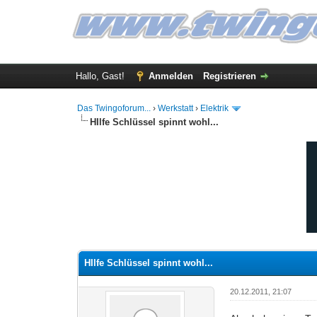
Hallo, Gast!
Anmelden
Registrieren
Das Twingoforum...
›
Werkstatt
›
Elektrik
HIlfe Schlüssel spinnt wohl...
0 Bewertung(en) - 0 im Durchschnitt
1
2
3
4
5
HIlfe Schlüssel spinnt wohl...
20.12.2011, 21:07