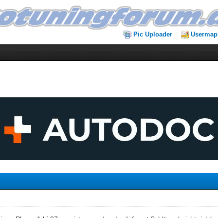
Pic Uploader
Usermap