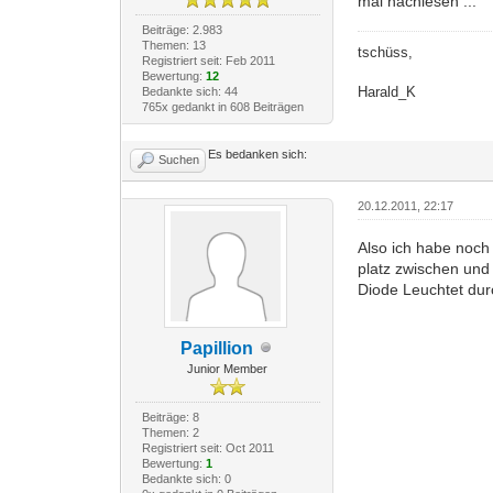
mal nachlesen ...
Beiträge: 2.983
Themen: 13
tschüss,
Registriert seit: Feb 2011
Bewertung:
12
Harald_K
Bedankte sich: 44
765x gedankt in 608 Beiträgen
Es bedanken sich:
Suchen
20.12.2011, 22:17
Also ich habe noch
platz zwischen und
Diode Leuchtet du
Papillion
Junior Member
Beiträge: 8
Themen: 2
Registriert seit: Oct 2011
Bewertung:
1
Bedankte sich: 0