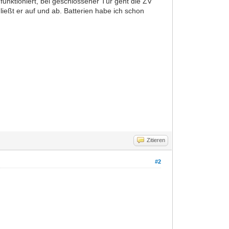
 funktioniert, bei geschlossener Tür geht die ZV
ließt er auf und ab. Batterien habe ich schon
Zitieren
#2