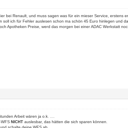
hier bei Renault, und muss sagen was für ein mieser Service, erstens e
soll ich für Fehler auslesen schon ma schön 45 Euro hinlegen und d
och Apotheken Preise, werd das morgen bei einer ADAC Werkstatt noc
tunden Arbeit wären ja o.k. ....
IR-WFS
NICHT
auslesbar, das hätten die sich sparen können.
 und schalte deine WFS ab.