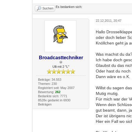
Es bedanken sich:
Suchen
22.12.2011, 20:47
Hallo Drosselklapp
oder doch lieber S
Knöllchen geht ja 
Was machst du da
Broadcasttechniker
Ich habe doch gesc
Glaubst du das nic
Ulli mit 2 "L"
Oder hast du noch 
Dann wäre es o.K.
Beiträge: 34.553
Themen: 230
Willst du sagen das
Registriert seit: May 2007
Bewertung:
262
Mutig mutig.
Bedankte sich: 7771
Für mich war der Ve
8528x gedankt in 6930
Wenn dein Schlüssel
Beiträgen
gut beamt, dann, ja d
Der ist übrigens n
Hier ein Fall wo si