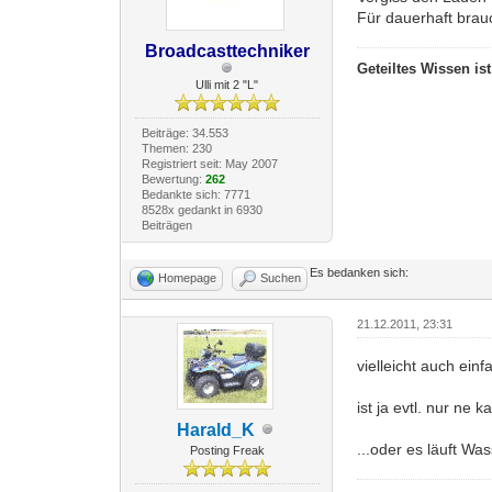
Für dauerhaft brau
Broadcasttechniker
Geteiltes Wissen is
Ulli mit 2 "L"
Beiträge: 34.553
Themen: 230
Registriert seit: May 2007
Bewertung:
262
Bedankte sich: 7771
8528x gedankt in 6930
Beiträgen
Es bedanken sich:
Homepage
Suchen
21.12.2011, 23:31
vielleicht auch ei
ist ja evtl. nur ne 
Harald_K
...oder es läuft Wa
Posting Freak