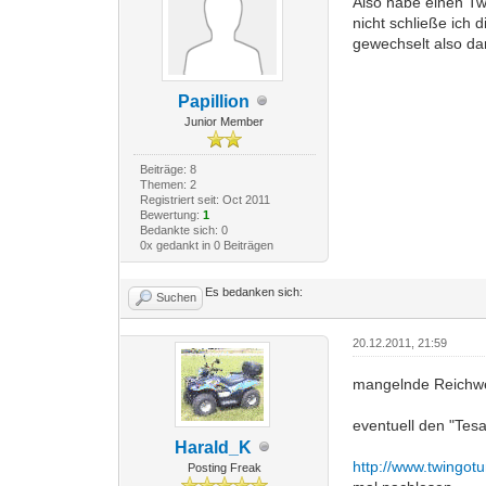
Also habe einen Twi
nicht schließe ich 
gewechselt also dar
Papillion
Junior Member
Beiträge: 8
Themen: 2
Registriert seit: Oct 2011
Bewertung:
1
Bedankte sich: 0
0x gedankt in 0 Beiträgen
Es bedanken sich:
Suchen
20.12.2011, 21:59
mangelnde Reichwei
eventuell den "Tesa
Harald_K
http://www.twingot
Posting Freak