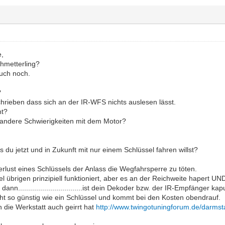
e,
chmetterling?
auch noch.
?
hrieben dass sich an der IR-WFS nichts auslesen lässt.
ht?
andere Schwierigkeiten mit dem Motor?
s du jetzt und in Zukunft mit nur einem Schlüssel fahren willst?
rlust eines Schlüssels der Anlass die Wegfahrsperre zu töten.
 übrigen prinzipiell funktioniert, aber es an der Reichweite hapert UND
ann................................ist dein Dekoder bzw. der IR-Empfänger kapu
icht so günstig wie ein Schlüssel und kommt bei den Kosten obendrauf.
ch die Werkstatt auch geirrt hat
http://www.twingotuningforum.de/darmst