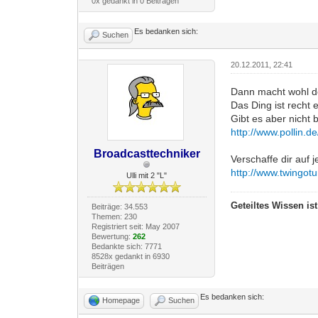
0x gedankt in 0 Beiträgen
Es bedanken sich:
Suchen
20.12.2011, 22:41
Dann macht wohl de
Das Ding ist recht
Gibt es aber nicht
http://www.pollin.
Broadcasttechniker
Verschaffe dir auf 
http://www.twingot
Ulli mit 2 "L"
Geteiltes Wissen is
Beiträge: 34.553
Themen: 230
Registriert seit: May 2007
Bewertung:
262
Bedankte sich: 7771
8528x gedankt in 6930
Beiträgen
Es bedanken sich:
Homepage
Suchen