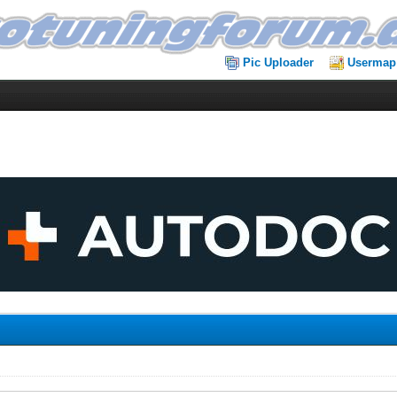
Pic Uploader
Usermap