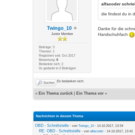
alfacoder schrie
die findest du in
Twingo_10
Danke für die schne
Junior Member
Handschuhfach
Beiträge: 3
Themen: 1
Registriert seit: Oct 2017
Bewertung:
0
Bedankte sich: 2
0x gedankt in 0 Beiträgen
Es bedanken sich:
Suchen
«
Ein Thema zurück
|
Ein Thema vor
»
Nachrichten in diesem Thema
OBD - Schnittstelle
- von
Twingo_10
- 14.10.2017, 13:34
RE: OBD - Schnittstelle
- von
alfacoder
- 14.10.2017, 13:42