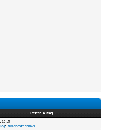
Letzter Beitrag
, 15:15
trag
:
Broadcasttechniker