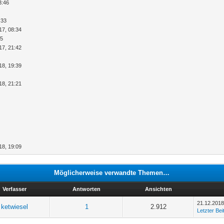
3:46
:33
17, 08:34
45
17, 21:42
18, 19:39
18, 21:21
18, 19:09
Möglicherweise verwandte Themen…
Verfasser
Antworten
Ansichten
21.12.2018
ketwiesel
1
2.912
Letzter Bei