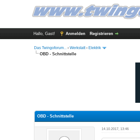
Hallo, Gast!
Anmelden
Registrieren
Das Twingoforum...
›
Werkstatt
›
Elektrik
OBD - Schnittstelle
0 Bewertung(en) - 0 im Durchschnitt
1
2
3
4
5
OBD - Schnittstelle
14.10.2017, 13:46