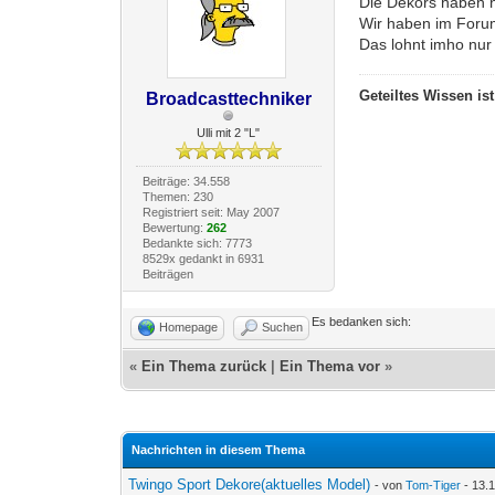
Die Dekors haben 
Wir haben im Forum
Das lohnt imho nur 
Geteiltes Wissen is
Broadcasttechniker
Ulli mit 2 "L"
Beiträge: 34.558
Themen: 230
Registriert seit: May 2007
Bewertung:
262
Bedankte sich: 7773
8529x gedankt in 6931
Beiträgen
Es bedanken sich:
Homepage
Suchen
«
Ein Thema zurück
|
Ein Thema vor
»
Nachrichten in diesem Thema
Twingo Sport Dekore(aktuelles Model)
- von
Tom-Tiger
- 13.