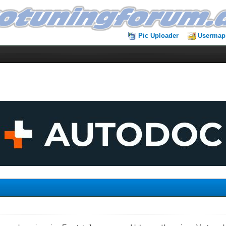
Pic Uploader
Usermap