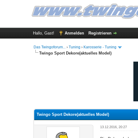
Hallo, Gast!
Anmelden
Registrieren
Das Twingoforum...
›
Tuning
›
Karosserie - Tuning
Twingo Sport Dekore(aktuelles Model)
0 Bewertung(en) - 0 im Durchschnitt
1
2
3
4
5
Twingo Sport Dekore(aktuelles Model)
13.12.2016, 20:27