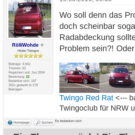
Wo soll denn das Pr
doch scheinbar sogar
Radabdeckung sollt
RölliWohde
Problem sein?! Oder 
Heide-Twingos
Beiträge: 4.942
Themen: 62
Registriert seit: Jun 2004
Bewertung:
22
Bedankte sich: 187
392x gedankt in 278
Beiträgen
Twingo Red Rat
<--- b
Twingoclub für NRW u
Es bedanken sich:
Homepage
Suchen