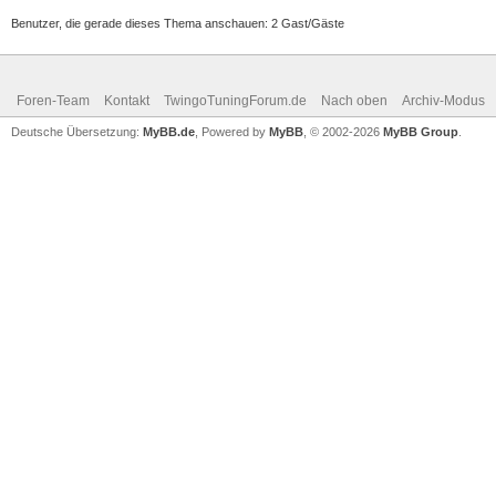
Benutzer, die gerade dieses Thema anschauen: 2 Gast/Gäste
Foren-Team
Kontakt
TwingoTuningForum.de
Nach oben
Archiv-Modus
Deutsche Übersetzung:
MyBB.de
, Powered by
MyBB
, © 2002-2026
MyBB Group
.