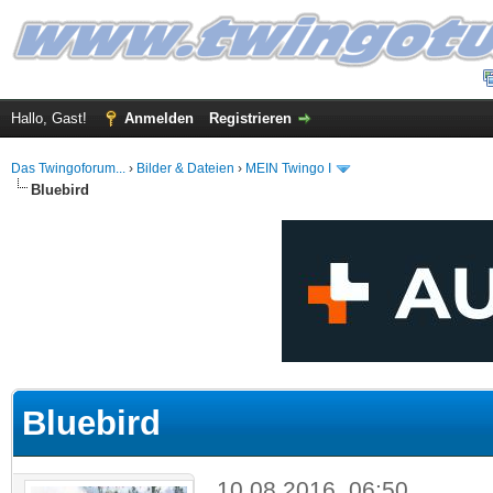
Hallo, Gast!
Anmelden
Registrieren
Das Twingoforum...
›
Bilder & Dateien
›
MEIN Twingo I
Bluebird
 im Durchschnitt
Bluebird
10.08.2016, 06:50