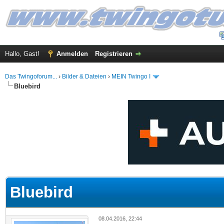
Hallo, Gast!
Anmelden
Registrieren
Das Twingoforum...
›
Bilder & Dateien
›
MEIN Twingo I
Bluebird
 im Durchschnitt
Bluebird
08.04.2016, 22:44