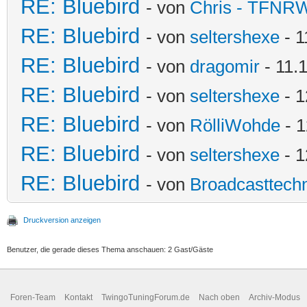
RE: Bluebird
- von
Chris - TFNR
RE: Bluebird
- von
seltershexe
- 1
RE: Bluebird
- von
dragomir
- 11.
RE: Bluebird
- von
seltershexe
- 1
RE: Bluebird
- von
RölliWohde
- 1
RE: Bluebird
- von
seltershexe
- 1
RE: Bluebird
- von
Broadcasttechn
Druckversion anzeigen
Benutzer, die gerade dieses Thema anschauen: 2 Gast/Gäste
Foren-Team
Kontakt
TwingoTuningForum.de
Nach oben
Archiv-Modus