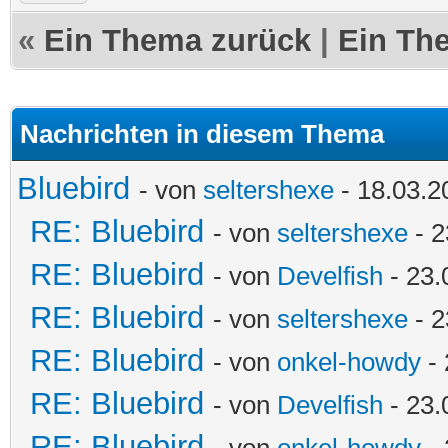
«
Ein Thema zurück
|
Ein Th
Nachrichten in diesem Thema
Bluebird
- von
seltershexe
- 18.03.2
RE: Bluebird
- von
seltershexe
- 2
RE: Bluebird
- von
Develfish
- 23.
RE: Bluebird
- von
seltershexe
- 2
RE: Bluebird
- von
onkel-howdy
- 
RE: Bluebird
- von
Develfish
- 23.
RE: Bluebird
- von
onkel-howdy
- 