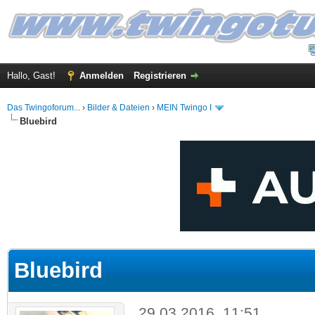
Hallo, Gast!
Anmelden
Registrieren
Das Twingoforum...
›
Bilder & Dateien
›
MEIN Twingo I
Bluebird
 im Durchschnitt
Bluebird
29.03.2016, 11:51