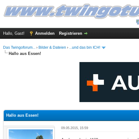
Hallo, Gast!
Anmelden
Registrieren
Das Twingoforum...
›
Bilder & Dateien
›
...und das bin ICH!
Hallo aus Essen!
 im Durchschnitt
Hallo aus Essen!
09.05.2015, 15:59