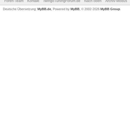
Foren-Team
Kontakt
TwingoTuningForum.de
Nach oben
Archiv-Modus
Deutsche Übersetzung:
MyBB.de
, Powered by
MyBB
, © 2002-2026
MyBB Group
.