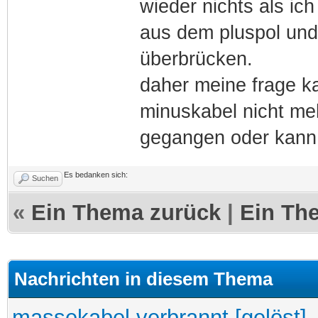
wieder nichts als ic
aus dem pluspol und
überbrücken.
daher meine frage k
minuskabel nicht mehr
gegangen oder kann 
Es bedanken sich:
Suchen
«
Ein Thema zurück
|
Ein Th
Nachrichten in diesem Thema
massekabel verbrannt [gelöst]