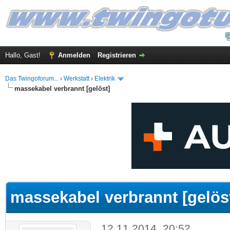
Hallo, Gast!
Anmelden
Registrieren
Das Twingoforum...
›
Werkstatt
›
Elektrik
massekabel verbrannt [gelöst]
 im Durchschnitt
massekabel verbrannt [gelös
12.11.2014, 20:52