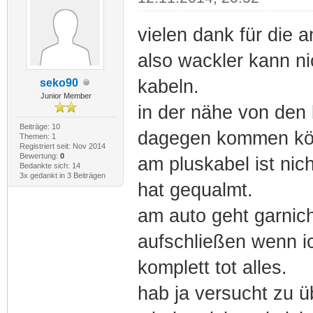
vielen dank für die a
also wackler kann nic
kabeln.
seko90
Junior Member
in der nähe von den 
Beiträge: 10
dagegen kommen kö
Themen: 1
Registriert seit: Nov 2014
Bewertung:
0
am pluskabel ist ni
Bedankte sich: 14
3x gedankt in 3 Beiträgen
hat gequalmt.
am auto geht garnic
aufschließen wenn i
komplett tot alles.
hab ja versucht zu ü