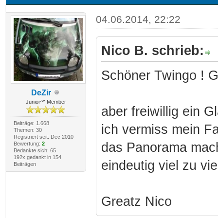
04.06.2014, 22:22
Nico B. schrieb:
Schöner Twingo ! Gef
DeZir
Junior^^ Member
aber freiwillig ein 
Beiträge: 1.668
ich vermiss mein Fa
Themen: 30
Registriert seit: Dec 2010
das Panorama macht
Bewertung:
2
Bedankte sich: 65
192x gedankt in 154
eindeutig viel zu viel
Beiträgen
Greatz Nico