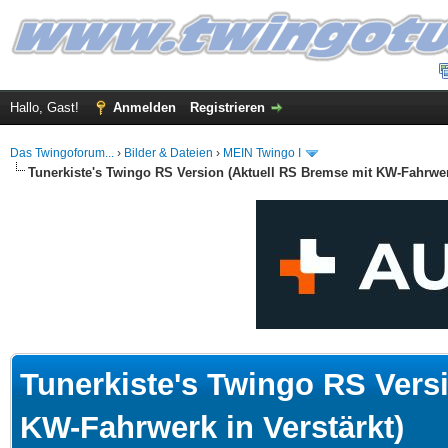
Hallo, Gast!
Anmelden
Registrieren
Das Twingoforum...
›
Bilder & Dateien
›
MEIN Twingo I
Tunerkiste's Twingo RS Version (Aktuell RS Bremse mit KW-Fahrwerk
.5 im Durchschnitt
Tunerkiste's Twingo RS Vers
KW-Fahrwerk in Verstärkt)