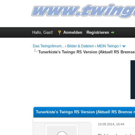
Hallo, Gast!
Anmelden
Registrieren
Das Twingoforum...
›
Bilder & Dateien
›
MEIN Twingo I
Tunerkiste's Twingo RS Version (Aktuell RS Bremse
4 Bewertung(en) - 3.5 im Durchschnitt
1
2
3
4
5
Tunerkiste's Twingo RS Version (Aktuell RS Bremse m
10.05.2014, 15:44