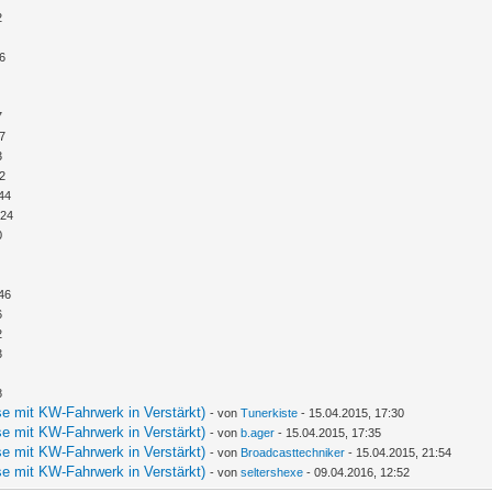
2
26
7
07
3
02
:44
:24
0
:46
6
2
3
8
e mit KW-Fahrwerk in Verstärkt)
- von
Tunerkiste
- 15.04.2015, 17:30
e mit KW-Fahrwerk in Verstärkt)
- von
b.ager
- 15.04.2015, 17:35
e mit KW-Fahrwerk in Verstärkt)
- von
Broadcasttechniker
- 15.04.2015, 21:54
e mit KW-Fahrwerk in Verstärkt)
- von
seltershexe
- 09.04.2016, 12:52