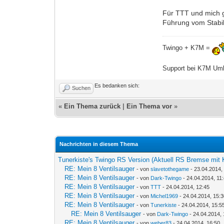
Für TTT und mich g
Führung vom Stabil
Twingo + K7M =
Support bei K7M Umb
Es bedanken sich:
Suchen
«
Ein Thema zurück
|
Ein Thema vor
»
Nachrichten in diesem Thema
Tunerkiste's Twingo RS Version (Aktuell RS Bremse mit 
RE: Mein 8 Ventilsauger
- von
slavetothegame
- 23.04.2014,
RE: Mein 8 Ventilsauger
- von
Dark-Twingo
- 24.04.2014, 11
RE: Mein 8 Ventilsauger
- von
TTT
- 24.04.2014, 12:45
RE: Mein 8 Ventilsauger
- von
Michel1969
- 24.04.2014, 15:
RE: Mein 8 Ventilsauger
- von
Tunerkiste
- 24.04.2014, 15:5
RE: Mein 8 Ventilsauger
- von
Dark-Twingo
- 24.04.2014, 
RE: Mein 8 Ventilsauger
- von
weber83
- 24.04.2014, 16:50