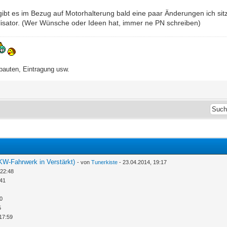
ibt es im Bezug auf Motorhalterung bald eine paar Änderungen ich sitz
isator. (Wer Wünsche oder Ideen hat, immer ne PN schreiben)
auten, Eintragung usw.
KW-Fahrwerk in Verstärkt)
- von
Tunerkiste
- 23.04.2014, 19:17
 22:48
:41
30
5
17:59