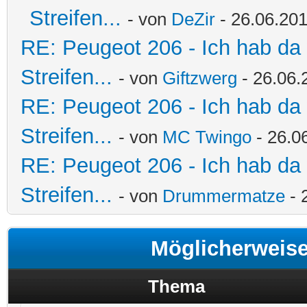
Streifen...
- von
DeZir
- 26.06.201
RE: Peugeot 206 - Ich hab da
Streifen...
- von
Giftzwerg
- 26.06.
RE: Peugeot 206 - Ich hab da
Streifen...
- von
MC Twingo
- 26.0
RE: Peugeot 206 - Ich hab da
Streifen...
- von
Drummermatze
- 
Möglicherweis
Thema