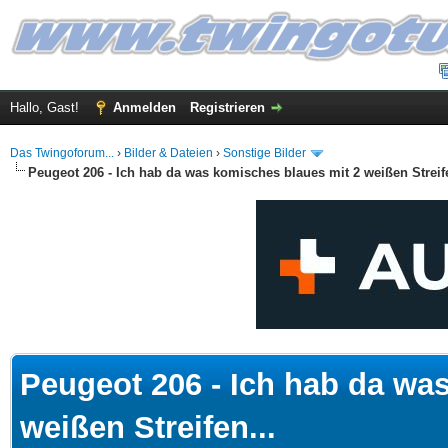
Hallo, Gast!
Anmelden
Registrieren
Das Twingoforum...
›
Bilder & Dateien
›
Sonstige Bilder
Peugeot 206 - Ich hab da was komisches blaues mit 2 weißen Streife
 im Durchschnitt
Peugeot 206 - Ich hab da wa
weißen Streifen...