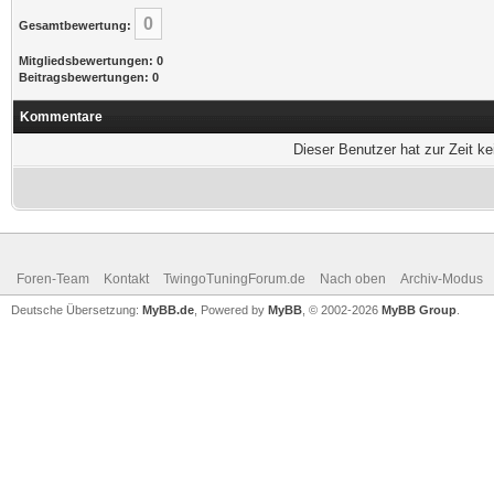
0
Gesamtbewertung:
Mitgliedsbewertungen: 0
Beitragsbewertungen: 0
Kommentare
Dieser Benutzer hat zur Zeit k
Foren-Team
Kontakt
TwingoTuningForum.de
Nach oben
Archiv-Modus
Deutsche Übersetzung:
MyBB.de
, Powered by
MyBB
, © 2002-2026
MyBB Group
.