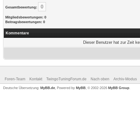
0
Gesamtbewertung:
Mitgliedsbewertungen: 0
Beitragsbewertungen: 0
Kommentare
Dieser Benutzer hat zur Zeit k
Foren-Team
Kontakt
TwingoTuningForum.de
Nach oben
Archiv-Modus
Deutsche Übersetzung:
MyBB.de
, Powered by
MyBB
, © 2002-2026
MyBB Group
.