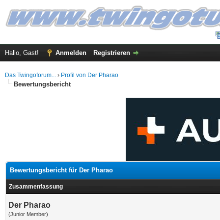
Hallo, Gast!
Anmelden
Registrieren
Das Twingoforum...
›
Profil von Der Pharao
Bewertungsbericht
Bewertungsbericht für Der Pharao
Zusammenfassung
Der Pharao
(Junior Member)