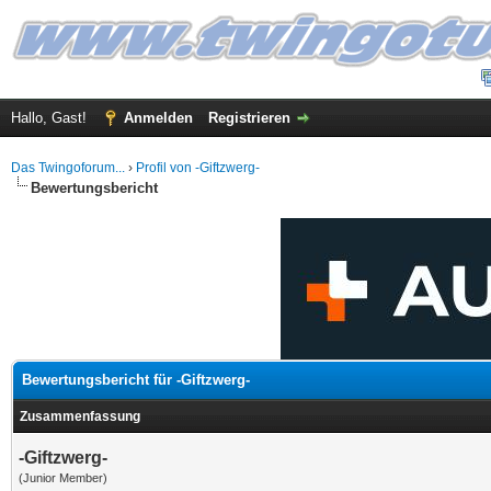
Hallo, Gast!
Anmelden
Registrieren
Das Twingoforum...
›
Profil von -Giftzwerg-
Bewertungsbericht
Bewertungsbericht für -Giftzwerg-
Zusammenfassung
-Giftzwerg-
(Junior Member)