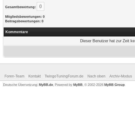
0
Gesamtbewertung:
Mitgliedsbewertungen: 0
Beitragsbewertungen: 0
Kommentare
Dieser Benutzer hat zur Zeit k
Foren-Team
Kontakt
TwingoTuningForum.de
Nach oben
Archiv-Modus
Deutsche Übersetzung:
MyBB.de
, Powered by
MyBB
, © 2002-2026
MyBB Group
.