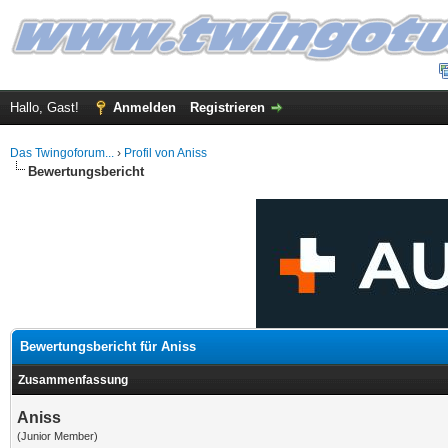
Hallo, Gast!
Anmelden
Registrieren
Das Twingoforum...
›
Profil von Aniss
Bewertungsbericht
Bewertungsbericht für Aniss
Zusammenfassung
Aniss
(Junior Member)