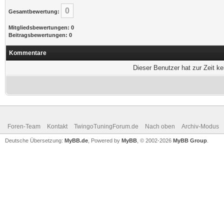
0
Gesamtbewertung:
Mitgliedsbewertungen: 0
Beitragsbewertungen: 0
Kommentare
Dieser Benutzer hat zur Zeit k
Foren-Team
Kontakt
TwingoTuningForum.de
Nach oben
Archiv-Modus
Deutsche Übersetzung:
MyBB.de
, Powered by
MyBB
, © 2002-2026
MyBB Group
.