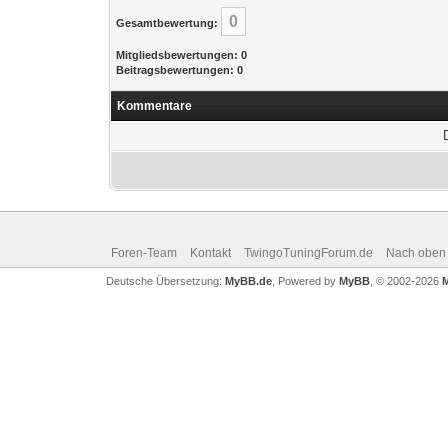
0
Gesamtbewertung:
Mitgliedsbewertungen: 0
Beitragsbewertungen: 0
Kommentare
Foren-Team
Kontakt
TwingoTuningForum.de
Nach oben
Deutsche Übersetzung:
MyBB.de
, Powered by
MyBB
, © 2002-2026