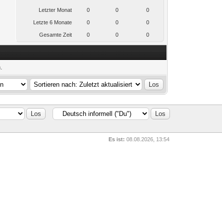
Letzter Monat
0
0
0
Letzte 6 Monate
0
0
0
Gesamte Zeit
0
0
0
.
Es ist:
08.08.2026, 13:54