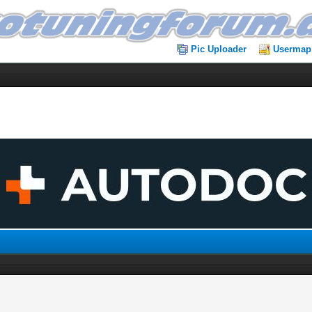
Pic Uploader
Usermap