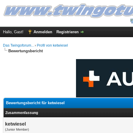
Hallo, Gast!
Anmelden
Registrieren
Das Twingoforum...
›
Profil von ketwiesel
Bewertungsbericht
Bewertungsbericht für ketwiesel
Zusammenfassung
ketwiesel
(Junior Member)