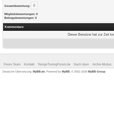
0
Gesamtbewertung:
Mitgliedsbewertungen: 0
Beitragsbewertungen: 0
Kommentare
Dieser Benutzer hat zur Zeit k
Foren-Team
Kontakt
TwingoTuningForum.de
Nach oben
Archiv-Modus
Deutsche Übersetzung:
MyBB.de
, Powered by
MyBB
, © 2002-2026
MyBB Group
.