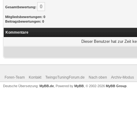
0
Gesamtbewertung:
Mitgliedsbewertungen: 0
Beitragsbewertungen: 0
Kommentare
Dieser Benutzer hat zur Zeit k
Foren-Team
Kontakt
TwingoTuningForum.de
Nach oben
Archiv-Modus
Deutsche Übersetzung:
MyBB.de
, Powered by
MyBB
, © 2002-2026
MyBB Group
.