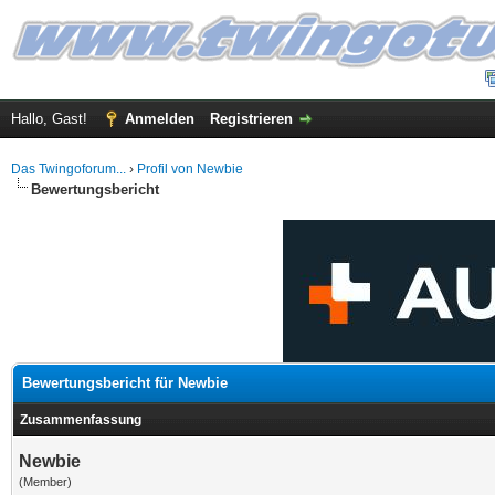
Hallo, Gast!
Anmelden
Registrieren
Das Twingoforum...
›
Profil von Newbie
Bewertungsbericht
Bewertungsbericht für Newbie
Zusammenfassung
Newbie
(Member)