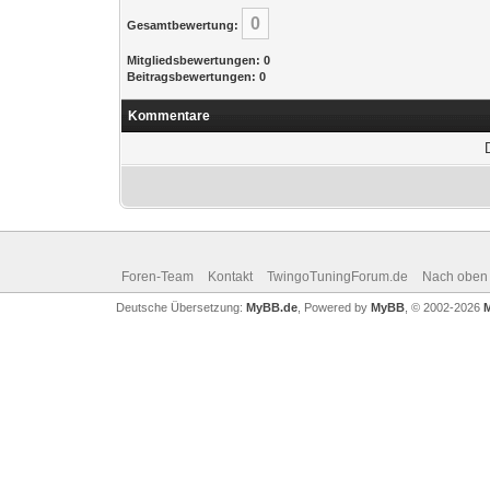
0
Gesamtbewertung:
Mitgliedsbewertungen: 0
Beitragsbewertungen: 0
Kommentare
Foren-Team
Kontakt
TwingoTuningForum.de
Nach oben
Deutsche Übersetzung:
MyBB.de
, Powered by
MyBB
, © 2002-2026