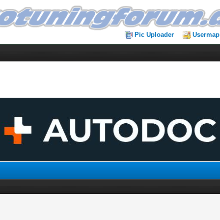
Pic Uploader
Usermap