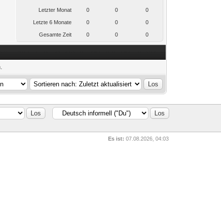
Letzter Monat
0
0
0
Letzte 6 Monate
0
0
0
Gesamte Zeit
0
0
0
.
Es ist:
07.08.2026, 04:03