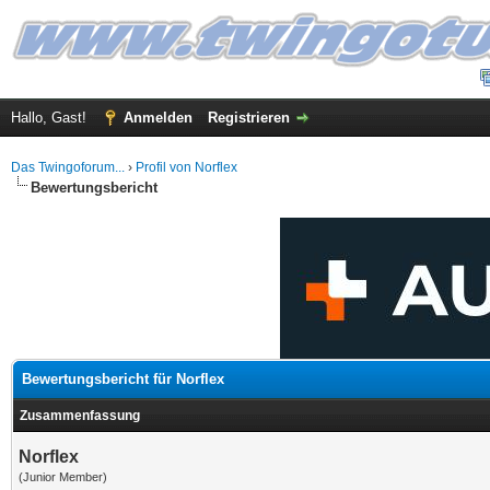
Hallo, Gast!
Anmelden
Registrieren
Das Twingoforum...
›
Profil von Norflex
Bewertungsbericht
Bewertungsbericht für Norflex
Zusammenfassung
Norflex
(Junior Member)