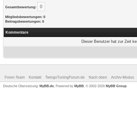
0
Gesamtbewertung:
Mitgliedsbewertungen: 0
Beitragsbewertungen: 0
Kommentare
Dieser Benutzer hat zur Zeit k
Foren-Team
Kontakt
TwingoTuningForum.de
Nach oben
Archiv-Modus
Deutsche Übersetzung:
MyBB.de
, Powered by
MyBB
, © 2002-2026
MyBB Group
.