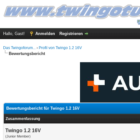
Hallo, Gast!
Anmelden
Registrieren
Das Twingoforum...
›
Profil von Twingo 1.2 16V
Bewertungsbericht
Bewertungsbericht für Twingo 1.2 16V
Zusammenfassung
Twingo 1.2 16V
(Junior Member)