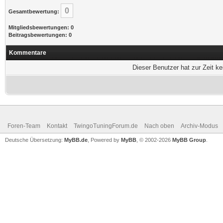
0
Gesamtbewertung:
Mitgliedsbewertungen: 0
Beitragsbewertungen: 0
Kommentare
Dieser Benutzer hat zur Zeit k
Foren-Team
Kontakt
TwingoTuningForum.de
Nach oben
Archiv-Modus
Deutsche Übersetzung:
MyBB.de
, Powered by
MyBB
, © 2002-2026
MyBB Group
.