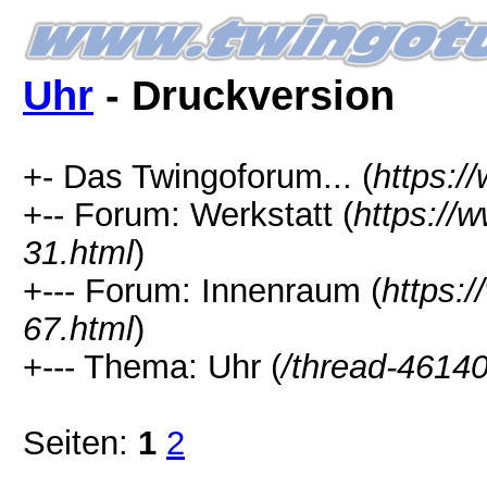
Uhr
- Druckversion
+- Das Twingoforum... (
https:/
+-- Forum: Werkstatt (
https://
31.html
)
+--- Forum: Innenraum (
https:
67.html
)
+--- Thema: Uhr (
/thread-46140
Seiten:
1
2