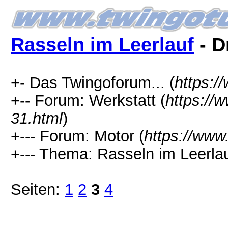
Rasseln im Leerlauf
- D
+- Das Twingoforum... (
https:/
+-- Forum: Werkstatt (
https://
31.html
)
+--- Forum: Motor (
https://www
+--- Thema: Rasseln im Leerlau
Seiten:
1
2
3
4