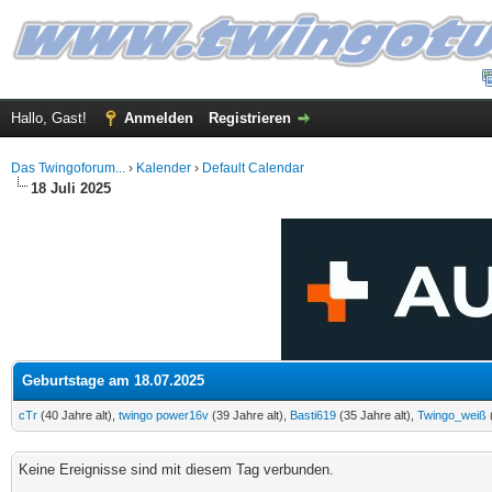
Hallo, Gast!
Anmelden
Registrieren
Das Twingoforum...
›
Kalender
›
Default Calendar
18 Juli 2025
Geburtstage am 18.07.2025
cTr
(40 Jahre alt),
twingo power16v
(39 Jahre alt),
Basti619
(35 Jahre alt),
Twingo_weiß
(
Keine Ereignisse sind mit diesem Tag verbunden.