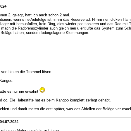
2024
nen 2. gelegt, hatt ich auch schon 2 mal.
anbauen, wenns ne Aulufelge ist nimm das Reserverad. Nimm nen dicken Hamme
lager mit herausfallen, kein Ding, dies wieder positionieren und das Rad mit
, mach die Radbremszylinder auch gleich neu u entlüfte das System zum Schlu
e Beläge halten, sondern federgelagerte Klemmungen.
 von hinten die Trommel lösen.
 Kangoo.
atte es nur nie erwähnt
co. Die Haltestifte hat es beim Kangoo komplett zerlegt gehabt.
kiert und damit rosten die erst später, was das Abfallen der Beläge verursach
04.07.2024
 ml einen Meter vorwärts zu fahren.