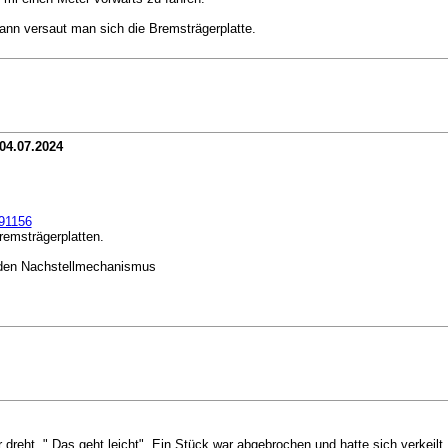
ann versaut man sich die Bremsträgerplatte.
04.07.2024
691156
remsträgerplatten.
n den Nachstellmechanismus
dreht. " Das geht leicht". Ein Stück war abgebrochen und hatte sich verkeilt. 