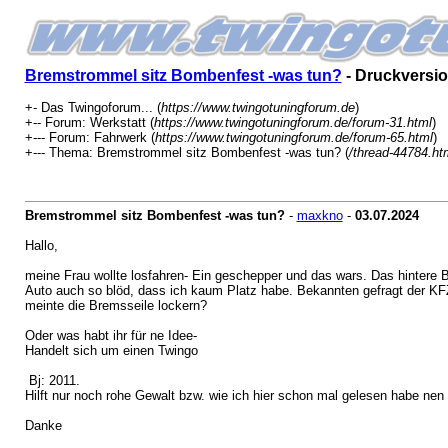
Bremstrommel sitz Bombenfest -was tun?
- Druckversi
+- Das Twingoforum... (
https://www.twingotuningforum.de
)
+-- Forum: Werkstatt (
https://www.twingotuningforum.de/forum-31.html
)
+--- Forum: Fahrwerk (
https://www.twingotuningforum.de/forum-65.html
)
+--- Thema: Bremstrommel sitz Bombenfest -was tun? (
/thread-44784.ht
Bremstrommel sitz Bombenfest -was tun?
-
maxkno
-
03.07.2024
Hallo,
meine Frau wollte losfahren- Ein geschepper und das wars. Das hintere 
Auto auch so blöd, dass ich kaum Platz habe. Bekannten gefragt der KFZ 
meinte die Bremsseile lockern?
Oder was habt ihr für ne Idee-
Handelt sich um einen Twingo
Bj: 2011.
Hilft nur noch rohe Gewalt bzw. wie ich hier schon mal gelesen habe nen
Danke