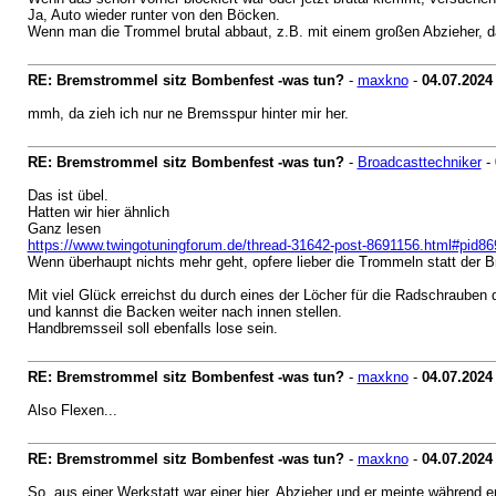
Ja, Auto wieder runter von den Böcken.
Wenn man die Trommel brutal abbaut, z.B. mit einem großen Abzieher, d
RE: Bremstrommel sitz Bombenfest -was tun?
-
maxkno
-
04.07.2024
mmh, da zieh ich nur ne Bremsspur hinter mir her.
RE: Bremstrommel sitz Bombenfest -was tun?
-
Broadcasttechniker
-
Das ist übel.
Hatten wir hier ähnlich
Ganz lesen
https://www.twingotuningforum.de/thread-31642-post-8691156.html#pid8
Wenn überhaupt nichts mehr geht, opfere lieber die Trommeln statt der B
Mit viel Glück erreichst du durch eines der Löcher für die Radschraube
und kannst die Backen weiter nach innen stellen.
Handbremsseil soll ebenfalls lose sein.
RE: Bremstrommel sitz Bombenfest -was tun?
-
maxkno
-
04.07.2024
Also Flexen...
RE: Bremstrommel sitz Bombenfest -was tun?
-
maxkno
-
04.07.2024
So, aus einer Werkstatt war einer hier. Abzieher und er meinte während er 