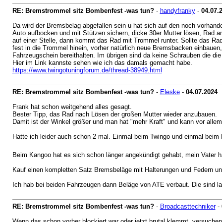
RE: Bremstrommel sitz Bombenfest -was tun?
-
handyfranky
-
04.07.
Da wird der Bremsbelag abgefallen sein u hat sich auf den noch vorhande
Auto aufbocken und mit Stützen sichern, dicke 30er Mutter lösen, Rad 
auf einer Stelle, dann kommt das Rad mit Trommel runter. Sollte das Rad
fest in die Trommel hinein, vorher natürlich neue Bremsbacken einbauen
Fahrzeugschein bereithalten. Im übrigen sind da keine Schrauben die di
Hier im Link kannste sehen wie ich das damals gemacht habe.
https://www.twingotuningforum.de/thread-38949.html
RE: Bremstrommel sitz Bombenfest -was tun?
-
Eleske
-
04.07.2024
Frank hat schon weitgehend alles gesagt.
Bester Tipp, das Rad nach Lösen der großen Mutter wieder anzubauen.
Damit ist der Winkel größer und man hat "mehr Kraft" und kann vor allem
Hatte ich leider auch schon 2 mal. Einmal beim Twingo und einmal beim
Beim Kangoo hat es sich schon länger angekündigt gehabt, mein Vater h
Kauf einen kompletten Satz Bremsbeläge mit Halterungen und Federn und 
Ich hab bei beiden Fahrzeugen dann Beläge von ATE verbaut. Die sind lac
RE: Bremstrommel sitz Bombenfest -was tun?
-
Broadcasttechniker
-
Wenn das schon vorher blockiert war oder jetzt brutal klemmt, versuchen