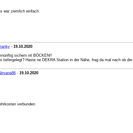
as war ziemlich einfach.
franky
-
19.10.2020
rnünftig sichern nit BÖCKEN!!
go tiefergelegt? Haste ne DEKRA Station in der Nähe, frag da mal nach ob die
Nirvana86
-
19.10.2020
Mehrkosten verbunden.