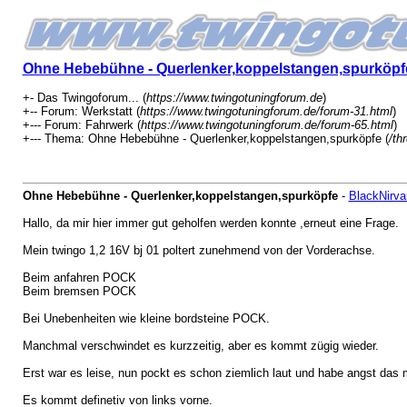
Ohne Hebebühne - Querlenker,koppelstangen,spurköpf
+- Das Twingoforum... (
https://www.twingotuningforum.de
)
+-- Forum: Werkstatt (
https://www.twingotuningforum.de/forum-31.html
)
+--- Forum: Fahrwerk (
https://www.twingotuningforum.de/forum-65.html
)
+--- Thema: Ohne Hebebühne - Querlenker,koppelstangen,spurköpfe (
/th
Ohne Hebebühne - Querlenker,koppelstangen,spurköpfe
-
BlackNirv
Hallo, da mir hier immer gut geholfen werden konnte ,erneut eine Frage.
Mein twingo 1,2 16V bj 01 poltert zunehmend von der Vorderachse.
Beim anfahren POCK
Beim bremsen POCK
Bei Unebenheiten wie kleine bordsteine POCK.
Manchmal verschwindet es kurzzeitig, aber es kommt zügig wieder.
Erst war es leise, nun pockt es schon ziemlich laut und habe angst das ma
Es kommt definetiv von links vorne.