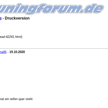
e
- Druckversion
read-42241.html
)
ana86
-
19.10.2020
l ein reifen quer steht.