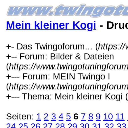
Mein kleiner Kogi
- Dru
+- Das Twingoforum... (
https:/
+-- Forum: Bilder & Dateien
(
https://www.twingotuningforu
+--- Forum: MEIN Twingo I
(
https://www.twingotuningforu
+--- Thema: Mein kleiner Kogi (
Seiten:
1
2
3
4
5
6
7
8
9
10
11
24
25
26
27
28
29
30
31
32
33