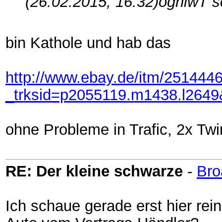
(26.02.2015, 16:32)
ogniwT s
bin Kathole und hab das
http://www.ebay.de/itm/251444
_trksid=p2055119.m1438.l
ohne Probleme in Trafic, 2x Tw
RE: Der kleine schwarze
-
Bro
Ich schaue gerade erst hier rein