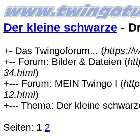
Der kleine schwarze
- D
+- Das Twingoforum... (
https:/
+-- Forum: Bilder & Dateien (
ht
34.html
)
+--- Forum: MEIN Twingo I (
htt
12.html
)
+--- Thema: Der kleine schwarz
Seiten:
1
2