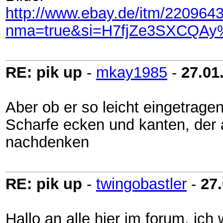
http://www.ebay.de/itm/220964
nma=true&si=H7fjZe3SXCQAy%
RE: pik up
-
mkay1985
-
27.01
Aber ob er so leicht eingetrage
Scharfe ecken und kanten, der a
nachdenken
RE: pik up
-
twingobastler
-
27
Hallo an alle hier im forum, ich