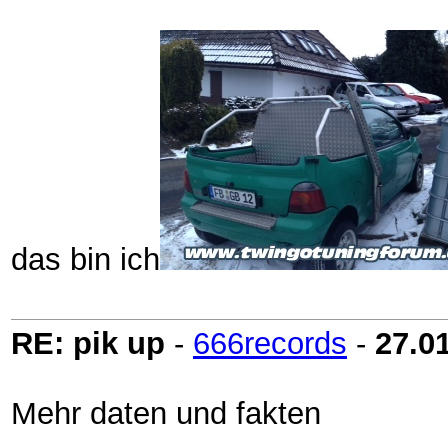
das bin ich
RE: pik up
-
666records
-
27.0
Mehr daten und fakten