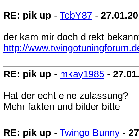
RE: pik up
-
TobY87
-
27.01.2
der kam mir doch direkt bekannt
http://www.twingotuningforum.d
RE: pik up
-
mkay1985
-
27.01
Hat der echt eine zulassung?
Mehr fakten und bilder bitte
RE: pik up
-
Twingo Bunny
-
27