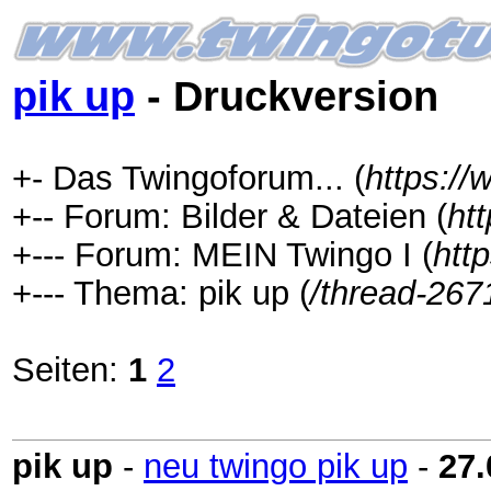
pik up
- Druckversion
+- Das Twingoforum... (
https:/
+-- Forum: Bilder & Dateien (
ht
+--- Forum: MEIN Twingo I (
htt
+--- Thema: pik up (
/thread-267
Seiten:
1
2
pik up
-
neu twingo pik up
-
27.