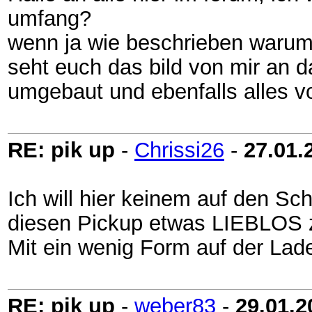
umfang?
wenn ja wie beschrieben warum
seht euch das bild von mir an d
umgebaut und ebenfalls alles v
RE: pik up
-
Chrissi26
-
27.01.
Ich will hier keinem auf den Sc
diesen Pickup etwas LIEBLOS
Mit ein wenig Form auf der La
RE: pik up
-
weber83
-
29.01.2