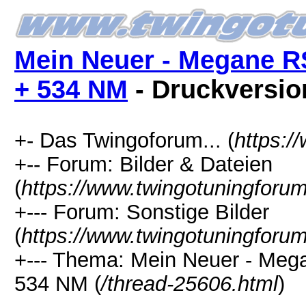
Mein Neuer - Megane R
+ 534 NM
- Druckversio
+- Das Twingoforum... (
https:/
+-- Forum: Bilder & Dateien
(
https://www.twingotuningforu
+--- Forum: Sonstige Bilder
(
https://www.twingotuningforum
+--- Thema: Mein Neuer - Me
534 NM (
/thread-25606.html
)