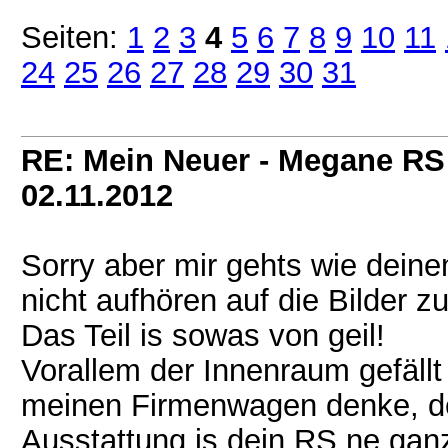
Seiten:
1
2
3
4
5
6
7
8
9
10
11
24
25
26
27
28
29
30
31
RE: Mein Neuer - Megane RS
02.11.2012
Sorry aber mir gehts wie dein
nicht aufhören auf die Bilder z
Das Teil is sowas von geil!
Vorallem der Innenraum gefällt 
meinen Firmenwagen denke, de
Ausstattung is dein RS ne gan