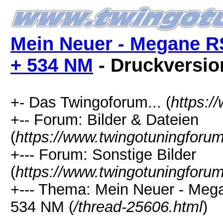
Mein Neuer - Megane R
+ 534 NM
- Druckversio
+- Das Twingoforum... (
https:/
+-- Forum: Bilder & Dateien
(
https://www.twingotuningforu
+--- Forum: Sonstige Bilder
(
https://www.twingotuningforum
+--- Thema: Mein Neuer - Me
534 NM (
/thread-25606.html
)