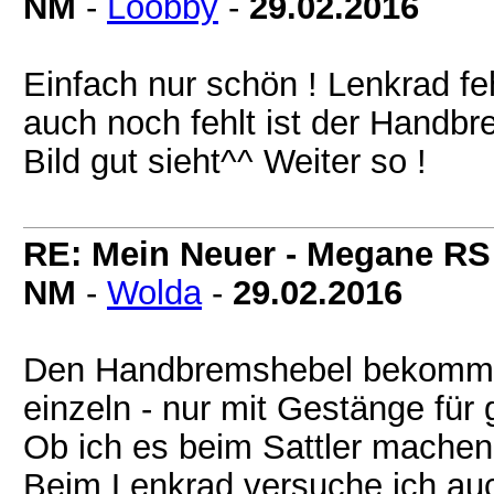
NM
-
Loobby
-
29.02.2016
Einfach nur schön ! Lenkrad fe
auch noch fehlt ist der Handb
Bild gut sieht^^ Weiter so !
RE: Mein Neuer - Megane RS
NM
-
Wolda
-
29.02.2016
Den Handbremshebel bekommt m
einzeln - nur mit Gestänge für
Ob ich es beim Sattler machen 
Beim Lenkrad versuche ich au