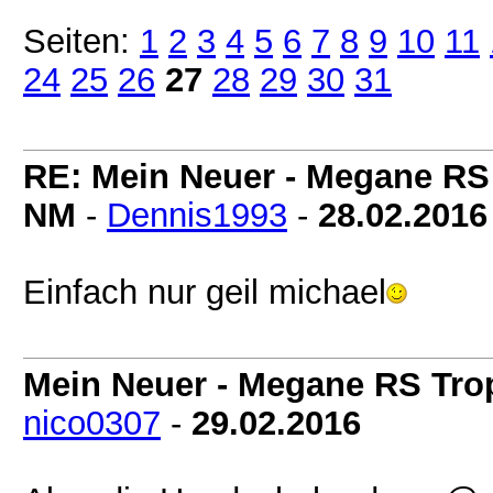
Seiten:
1
2
3
4
5
6
7
8
9
10
11
24
25
26
27
28
29
30
31
RE: Mein Neuer - Megane RS
NM
-
Dennis1993
-
28.02.2016
Einfach nur geil michael
Mein Neuer - Megane RS Tro
nico0307
-
29.02.2016