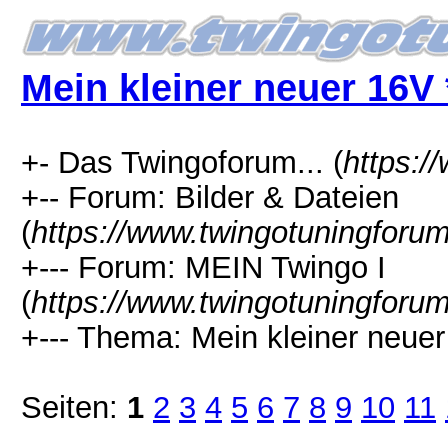
Mein kleiner neuer 16
+- Das Twingoforum... (
https:/
+-- Forum: Bilder & Dateien
(
https://www.twingotuningforu
+--- Forum: MEIN Twingo I
(
https://www.twingotuningforu
+--- Thema: Mein kleiner neu
Seiten:
1
2
3
4
5
6
7
8
9
10
11