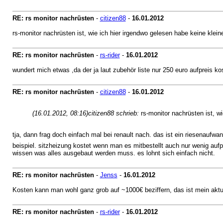
RE: rs monitor nachrüsten
-
citizen88
-
16.01.2012
rs-monitor nachrüsten ist, wie ich hier irgendwo gelesen habe keine klei
RE: rs monitor nachrüsten
-
rs-rider
-
16.01.2012
wundert mich etwas ,da der ja laut zubehör liste nur 250 euro aufpreis kost
RE: rs monitor nachrüsten
-
citizen88
-
16.01.2012
(16.01.2012, 08:16)
citizen88 schrieb:
rs-monitor nachrüsten ist, w
tja, dann frag doch einfach mal bei renault nach. das ist ein riesenaufwan
beispiel. sitzheizung kostet wenn man es mitbestellt auch nur wenig aufp
wissen was alles ausgebaut werden muss. es lohnt sich einfach nicht.
RE: rs monitor nachrüsten
-
Jenss
-
16.01.2012
Kosten kann man wohl ganz grob auf ~1000€ beziffern, das ist mein aktu
RE: rs monitor nachrüsten
-
rs-rider
-
16.01.2012