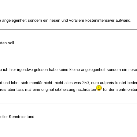
ne angelegenheit sondern ein riesen und vorallem kostenintensiver aufwand.
en soll....
ie ich hier irgendwo gelesen habe keine kleine angelegenheit sondern ein ries
d und lohnt sich monitär nicht. nicht alles was 250,-euro aufpreis kostet bede
reis aber lass mal eine original sitzheizung nachrüsten
für den spritmonitor
eller Kenntnisstand