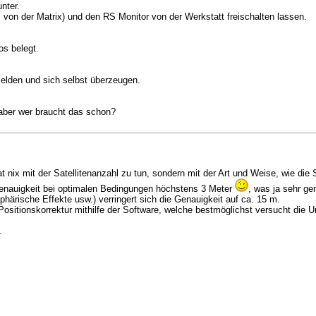
nter.
 von der Matrix) und den RS Monitor von der Werkstatt freischalten lassen.
os belegt.
lden und sich selbst überzeugen.
 aber wer braucht das schon?
 nix mit der Satellitenanzahl zu tun, sondern mit der Art und Weise, wie die
e Genauigkeit bei optimalen Bedingungen höchstens 3 Meter
, was ja sehr gen
härische Effekte usw.) verringert sich die Genauigkeit auf ca. 15 m.
ositionskorrektur mithilfe der Software, welche bestmöglichst versucht die U
.