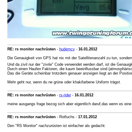
RE: rs monitor nachrüsten
-
hudemcv
-
16.01.2012
Die Genauigkeit von GPS hat nix mit der Satellitenanzahl zu tun, sonder
Und da zivil nur der "zivile" Code verwendet werden darf, ist die Genau
Durch einen Haufen Faktoren, die kaum beeinflussbar sind (atmosphärisch
Das die Geräte scheinbar trotzdem genauer anzeigen liegt an der Positio
Mehr geht nur, wenn du ne grüne oder khakifarbene Uniform trägst.
RE: rs monitor nachrüsten
-
rs-rider
-
16.01.2012
meine ausgangs frage bezog sich aber eigentlich daruf,das wenn es eine
RE: rs monitor nachrüsten
- Rotfuchs -
17.01.2012
Den "RS Monitor" nachzurüsten ist einfacher als gedacht.