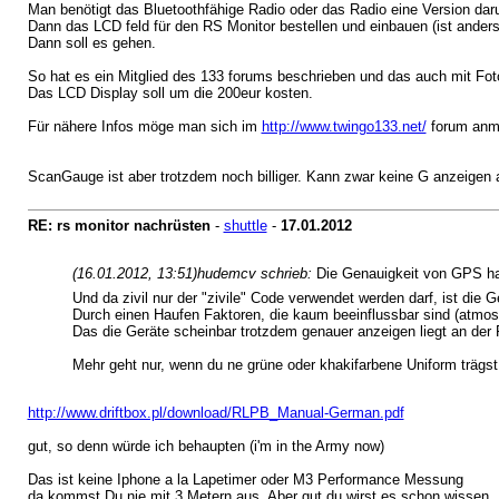
Man benötigt das Bluetoothfähige Radio oder das Radio eine Version daru
Dann das LCD feld für den RS Monitor bestellen und einbauen (ist anders
Dann soll es gehen.
So hat es ein Mitglied des 133 forums beschrieben und das auch mit Fot
Das LCD Display soll um die 200eur kosten.
Für nähere Infos möge man sich im
http://www.twingo133.net/
forum anme
ScanGauge ist aber trotzdem noch billiger. Kann zwar keine G anzeigen
RE: rs monitor nachrüsten
-
shuttle
-
17.01.2012
(16.01.2012, 13:51)
hudemcv schrieb:
Die Genauigkeit von GPS hat
Und da zivil nur der "zivile" Code verwendet werden darf, ist di
Durch einen Haufen Faktoren, die kaum beeinflussbar sind (atmosp
Das die Geräte scheinbar trotzdem genauer anzeigen liegt an der P
Mehr geht nur, wenn du ne grüne oder khakifarbene Uniform trägst
http://www.driftbox.pl/download/RLPB_Manual-German.pdf
gut, so denn würde ich behaupten (i'm in the Army now)
Das ist keine Iphone a la Lapetimer oder M3 Performance Messung
da kommst Du nie mit 3 Metern aus. Aber gut du wirst es schon wissen.