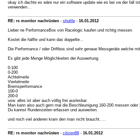
okay ich dachte es wäre nur ein software update wie es bei vw der fall is
verwenden...
RE: rs monitor nachrüsten
-
shuttle
-
16.01.2012
Lieber ne PerformanceBox von Racelogic kaufen und richtig messen.
Kostet die hälfte und kann das doppelte...
Die Performance / oder Driftbox sind sehr genaue Messgeräte welche mit b
Es gibt jede Menge Möglichkeiten der Auswertung.
0-100
0-200
Achtelmeile
Viertelmeile
Bremsperformance
100-0
200-0
usw. alles ist aber auch völlig frei auslesbar.
Man kann also auch gern mal die Beschleunigung 160-200 messen oder 2
Du kannst Rundenzeiten erfassen und auswerten.
und noch viel anderen kram den man nicht braucht.....
RE: rs monitor nachrüsten
-
citizen88
-
16.01.2012