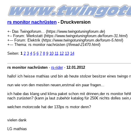
rs monitor nachrüsten
- Druckversion
+- Das Twingoforum... (
https://www.twingotuningforum.de
)
+-- Forum: Werkstatt (
https://www.twingotuningforum.de/forum-31.html
)
+--- Forum: Elektrik (
https://www.twingotuningforum.de/forum-5.html
)
+--- Thema: rs monitor nachrüsten (
/thread-21470.html
)
Seiten:
1
2
3
4
5
6
7
8
9
10
11
12
13
14
rs monitor nachrüsten
-
rs-rider
-
12.01.2012
hallo! ich heisse mathias und bin ab heute stolzer besitzer eines twingo r
nun wie von den mesiten neuen,erstmal ein paar fragen...
ich habe das klang und klima paket schon mit drinnen,der rs monitor fehl
nach zurüsten? (kann ja laut zubehör katalog für 250€ nichts dolles sein,
welchen motorcode hat der 133ps rs motor denn?
vielen dank
LG mathias