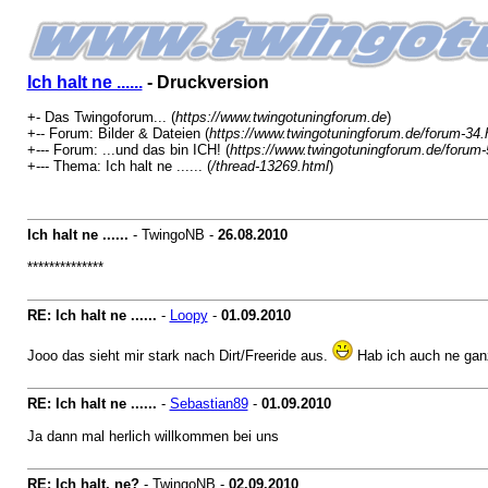
Ich halt ne ......
- Druckversion
+- Das Twingoforum... (
https://www.twingotuningforum.de
)
+-- Forum: Bilder & Dateien (
https://www.twingotuningforum.de/forum-34.
+--- Forum: ...und das bin ICH! (
https://www.twingotuningforum.de/forum-
+--- Thema: Ich halt ne ...... (
/thread-13269.html
)
Ich halt ne ......
- TwingoNB -
26.08.2010
**************
RE: Ich halt ne ......
-
Loopy
-
01.09.2010
Jooo das sieht mir stark nach Dirt/Freeride aus.
Hab ich auch ne gan
RE: Ich halt ne ......
-
Sebastian89
-
01.09.2010
Ja dann mal herlich willkommen bei uns
RE: Ich halt, ne?
- TwingoNB -
02.09.2010