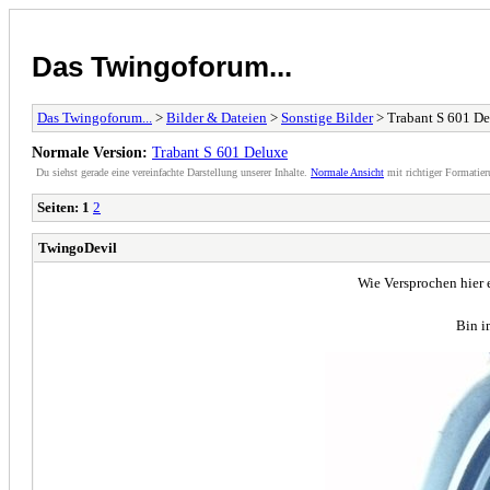
Das Twingoforum...
Das Twingoforum...
>
Bilder & Dateien
>
Sonstige Bilder
> Trabant S 601 D
Normale Version:
Trabant S 601 Deluxe
Du siehst gerade eine vereinfachte Darstellung unserer Inhalte.
Normale Ansicht
mit richtiger Formatier
Seiten:
1
2
TwingoDevil
Wie Versprochen hier e
Bin i