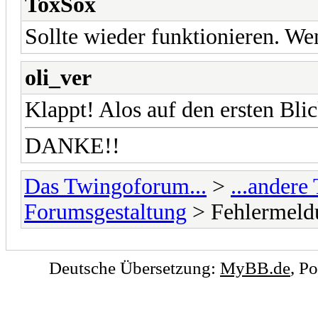
ToxSox
Sollte wieder funktionieren. We
oli_ver
Klappt! Alos auf den ersten Bli
DANKE!!
Das Twingoforum...
>
...ander
Forumsgestaltung
> Fehlermel
Deutsche Übersetzung:
MyBB.de
, P