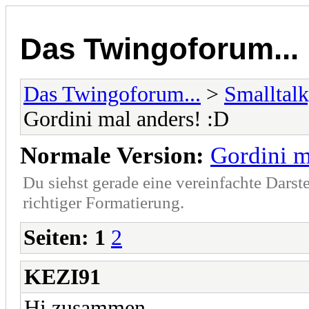
Das Twingoforum...
Das Twingoforum...
>
Smalltalk
Gordini mal anders! :D
Normale Version:
Gordini m
Du siehst gerade eine vereinfachte Darst
richtiger Formatierung.
Seiten:
1
2
KEZI91
Hi zusammen,