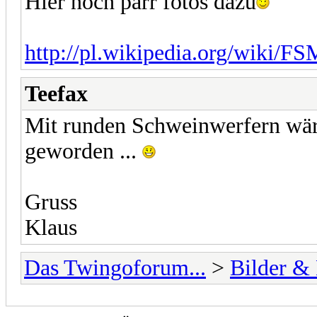
Hier noch parr fotos dazu
http://pl.wikipedia.org/wiki/F
Teefax
Mit runden Schweinwerfern wäre
geworden ...
Gruss
Klaus
Das Twingoforum...
>
Bilder &