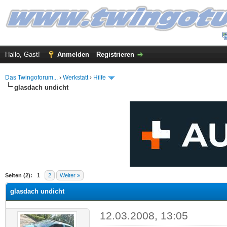
Hallo, Gast!
Anmelden
Registrieren
Das Twingoforum...
›
Werkstatt
›
Hilfe
glasdach undicht
 im Durchschnitt
Seiten (2):
1
2
Weiter »
glasdach undicht
12.03.2008, 13:05