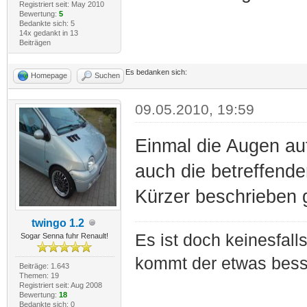
Registriert seit: May 2010
Bewertung:
5
Bedankte sich: 5
14x gedankt in 13
Beiträgen
Es bedanken sich:
Homepage
Suchen
09.05.2010, 19:59
Einmal die Augen au
auch die betreffende
Kürzer beschrieben ge
twingo 1.2
Es ist doch keinesfal
Sogar Senna fuhr Renault!
kommt der etwas bess
Beiträge: 1.643
Themen: 19
Registriert seit: Aug 2008
Bewertung:
18
Bedankte sich: 0