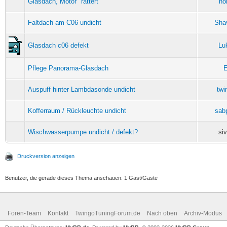
Glasdach, Motor "rattert"
no
Faltdach am C06 undicht
Sha
Glasdach c06 defekt
Lu
Pflege Panorama-Glasdach
E
Auspuff hinter Lambdasonde undicht
twi
Kofferraum / Rückleuchte undicht
sab
Wischwasserpumpe undicht / defekt?
si
Druckversion anzeigen
Benutzer, die gerade dieses Thema anschauen: 1 Gast/Gäste
Foren-Team
Kontakt
TwingoTuningForum.de
Nach oben
Archiv-Modus