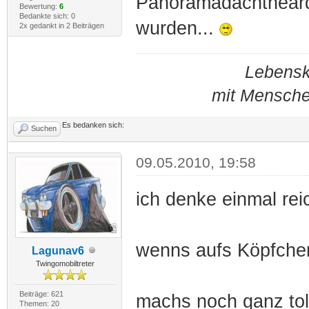
Panoramadachtheard
Bewertung:
6
Bedankte sich: 0
wurden...
2x gedankt in 2 Beiträgen
Lebensku
mit Mensche
Es bedanken sich:
Suchen
09.05.2010, 19:58
ich denke einmal rei
wenns aufs Köpfchen
Lagunav6
Twingomobiltreter
Beiträge: 621
machs noch ganz tol
Themen: 20