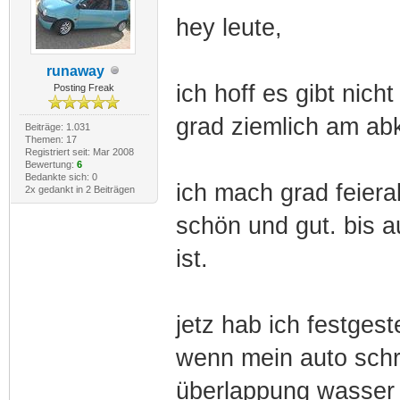
hey leute,
runaway
ich hoff es gibt nich
Posting Freak
grad ziemlich am ab
Beiträge: 1.031
Themen: 17
Registriert seit: Mar 2008
Bewertung:
6
Bedankte sich: 0
ich mach grad feiera
2x gedankt in 2 Beiträgen
schön und gut. bis a
ist.
jetz hab ich festgest
wenn mein auto schr
überlappung wasser 