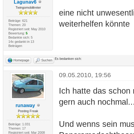
Lagunav6
Twingomobiltreter
eine nicht unwesent
Beiträge: 621
weiterhelfen könnte
Themen: 20
Registriert seit: May 2010
Bewertung:
5
Bedankte sich: 5
14x gedankt in 13
Beiträgen
Es bedanken sich:
Homepage
Suchen
09.05.2010, 19:56
Ich hatte das schon 
gern auch nochmal..
runaway
Posting Freak
Und wenns sein muss
Beiträge: 1.031
Themen: 17
Registriert seit: Mar 2008