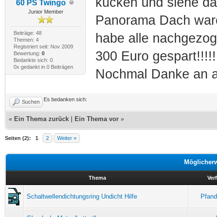
kucken und siehe da
60 PS Twingo
Junior Member
Panorama Dach waren
Beiträge: 48
habe alle nachgezog
Themen: 4
Registriert seit: Nov 2009
300 Euro gespart!!!!!
Bewertung:
0
Bedankte sich: 0
0x gedankt in 0 Beiträgen
Nochmal Danke an al
Es bedanken sich:
Suchen
«
Ein Thema zurück
|
Ein Thema vor
»
Seiten (2):
1
2
Weiter »
Möglicher
Thema
Ver
Schaltwellendichtungsring Undicht Hilfe
Pfan