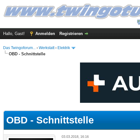
Hallo, Gast!
Anmelden
Registrieren
Das Twingoforum...
›
Werkstatt
›
Elektrik
OBD - Schnittstelle
 im Durchschnitt
OBD - Schnittstelle
03.03.2018, 16:16