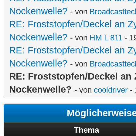
Nockenwelle?
- von
Broadcasttec
RE: Froststopfen/Deckel an Z
Nockenwelle?
- von
HM L 811
- 1
RE: Froststopfen/Deckel an Z
Nockenwelle?
- von
Broadcasttec
RE: Froststopfen/Deckel an
Nockenwelle?
- von
cooldriver
- 
Möglicherweis
Thema