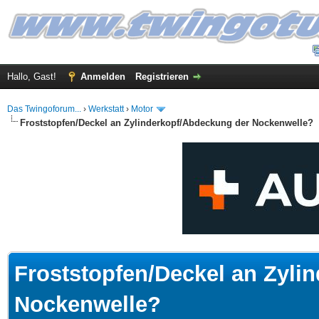
Hallo, Gast!
Anmelden
Registrieren
Das Twingoforum...
›
Werkstatt
›
Motor
Froststopfen/Deckel an Zylinderkopf/Abdeckung der Nockenwelle?
 im Durchschnitt
Froststopfen/Deckel an Zyli
Nockenwelle?