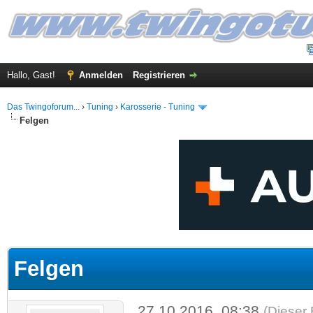
Hallo, Gast!
Anmelden
Registrieren
Das Twingoforum...
›
Tuning
›
Karosserie - Tuning
Felgen
 im Durchschnitt
Felgen
27.10.2016, 08:38
(Dieser 