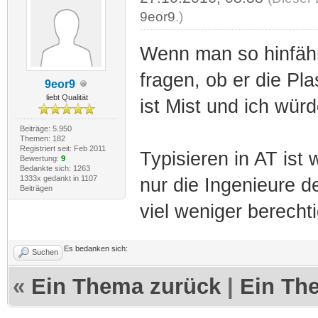
9eor9
.)
Wenn man so hinfäh
fragen, ob er die Pla
9eor9
liebt Qualität
ist Mist und ich wür
Beiträge: 5.950
Themen: 182
Registriert seit: Feb 2011
Typisieren in AT ist 
Bewertung:
9
Bedankte sich: 1263
1333x gedankt in 1107
nur die Ingenieure d
Beiträgen
viel weniger berechti
Es bedanken sich:
Suchen
«
Ein Thema zurück
|
Ein Th