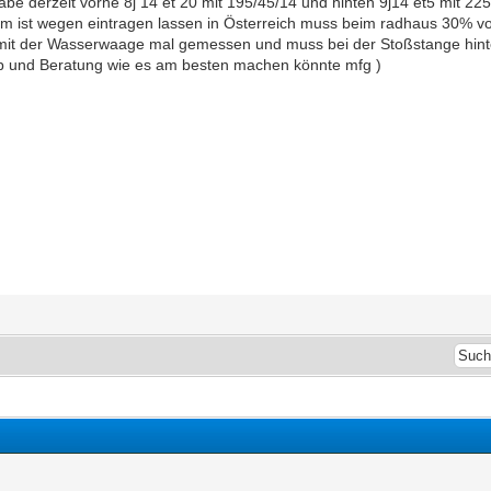
habe derzeit vorne 8j 14 et 20 mit 195/45/14 und hinten 9j14 et5 mit 2
lem ist wegen eintragen lassen in Österreich muss beim radhaus 30%
 mit der Wasserwaage mal gemessen und muss bei der Stoßstange hint
pp und Beratung wie es am besten machen könnte mfg )