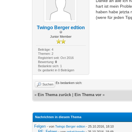
Danke an alle ich 
hart ist mein Prob
haben habe jetzta
(were für jeden Ti
Twingo Berger edtion
Junior Member
Beiträge: 4
Themen: 2
Registriert seit: Oct 2016
Bewertung:
0
Bedankte sich: 1
0x gedankt in 0 Beiträgen
Es bedanken sich:
Suchen
«
Ein Thema zurück
|
Ein Thema vor
»
Nachrichten in diesem Thema
Felgen
- von
Twingo Berger edtion
- 25.10.2016, 18:10
RE: Felgen
- von
onkel-howdy
- 25.10.2016, 18:49