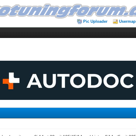
Pic Uploader
Usermap