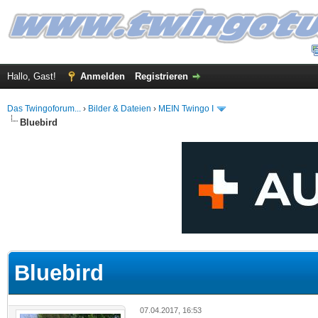
Hallo, Gast!
Anmelden
Registrieren
Das Twingoforum...
›
Bilder & Dateien
›
MEIN Twingo I
Bluebird
 im Durchschnitt
Bluebird
07.04.2017, 16:53