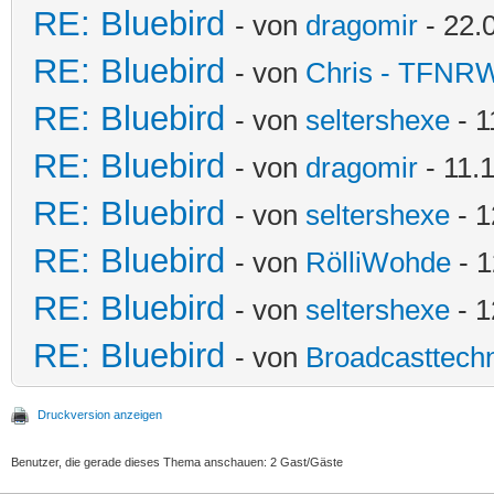
RE: Bluebird
- von
dragomir
- 22.
RE: Bluebird
- von
Chris - TFNR
RE: Bluebird
- von
seltershexe
- 1
RE: Bluebird
- von
dragomir
- 11.
RE: Bluebird
- von
seltershexe
- 1
RE: Bluebird
- von
RölliWohde
- 1
RE: Bluebird
- von
seltershexe
- 1
RE: Bluebird
- von
Broadcasttechn
Druckversion anzeigen
Benutzer, die gerade dieses Thema anschauen: 2 Gast/Gäste