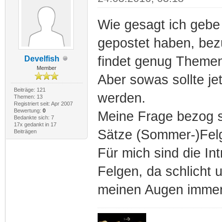
Wie gesagt ich gebe
gepostet haben, bezü
findet genug Theme
Develfish
Member
Aber sowas sollte jetz
Beiträge: 121
werden.
Themen: 13
Registriert seit: Apr 2007
Bewertung:
0
Meine Frage bezog s
Bedankte sich: 7
17x gedankt in 17
Sätze (Sommer-)Felg
Beiträgen
Für mich sind die In
Felgen, da schlicht u
meinen Augen immer 