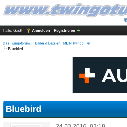
Hallo, Gast!
Anmelden
Registrieren
Das Twingoforum...
›
Bilder & Dateien
›
MEIN Twingo I
Bluebird
 im Durchschnitt
Bluebird
24.03.2016, 03:18